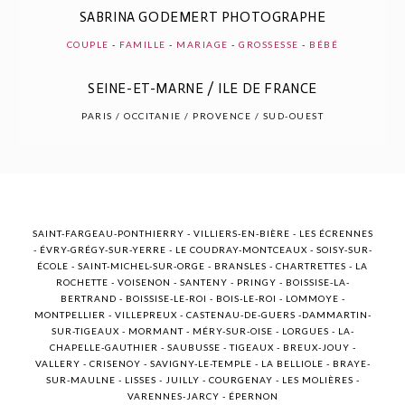
SABRINA GODEMERT PHOTOGRAPHE
COUPLE
-
FAMILLE
-
MARIAGE
-
GROSSESSE
-
BÉBÉ
SEINE-ET-MARNE / ILE DE FRANCE
POST COMMENT
PARIS / OCCITANIE / PROVENCE / SUD-OUEST
SAINT-FARGEAU-PONTHIERRY - VILLIERS-EN-BIÈRE - LES ÉCRENNES
- ÉVRY-GRÉGY-SUR-YERRE - LE COUDRAY-MONTCEAUX - SOISY-SUR-
ÉCOLE - SAINT-MICHEL-SUR-ORGE - BRANSLES - CHARTRETTES - LA
ROCHETTE - VOISENON - SANTENY - PRINGY - BOISSISE-LA-
BERTRAND - BOISSISE-LE-ROI - BOIS-LE-ROI - LOMMOYE -
MONTPELLIER - VILLEPREUX - CASTENAU-DE-GUERS -DAMMARTIN-
SUR-TIGEAUX - MORMANT - MÉRY-SUR-OISE - LORGUES - LA-
CHAPELLE-GAUTHIER - SAUBUSSE - TIGEAUX - BREUX-JOUY -
VALLERY - CRISENOY - SAVIGNY-LE-TEMPLE - LA BELLIOLE - BRAYE-
SUR-MAULNE - LISSES - JUILLY - COURGENAY - LES MOLIÈRES -
VARENNES-JARCY - ÉPERNON