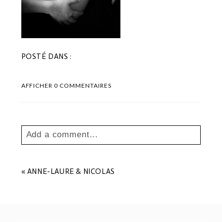
POSTÉ DANS :
AFFICHER
0 COMMENTAIRES
Add a comment...
Your email is
never
published or shared.
Les champs marqués sont requis *
«
ANNE-LAURE & NICOLAS