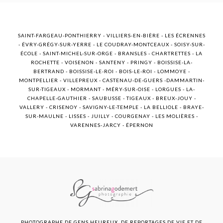
SAINT-FARGEAU-PONTHIERRY - VILLIERS-EN-BIÈRE - LES ÉCRENNES
- ÉVRY-GRÉGY-SUR-YERRE - LE COUDRAY-MONTCEAUX - SOISY-SUR-
ÉCOLE - SAINT-MICHEL-SUR-ORGE - BRANSLES - CHARTRETTES - LA
ROCHETTE - VOISENON - SANTENY - PRINGY - BOISSISE-LA-
BERTRAND - BOISSISE-LE-ROI - BOIS-LE-ROI - LOMMOYE -
MONTPELLIER - VILLEPREUX - CASTENAU-DE-GUERS -DAMMARTIN-
SUR-TIGEAUX - MORMANT - MÉRY-SUR-OISE - LORGUES - LA-
CHAPELLE-GAUTHIER - SAUBUSSE - TIGEAUX - BREUX-JOUY -
VALLERY - CRISENOY - SAVIGNY-LE-TEMPLE - LA BELLIOLE - BRAYE-
SUR-MAULNE - LISSES - JUILLY - COURGENAY - LES MOLIÈRES -
VARENNES-JARCY - ÉPERNON
PHOTOGRAPHE DE GENS HEUREUX, DE REPORTAGES DE VIE ET DE