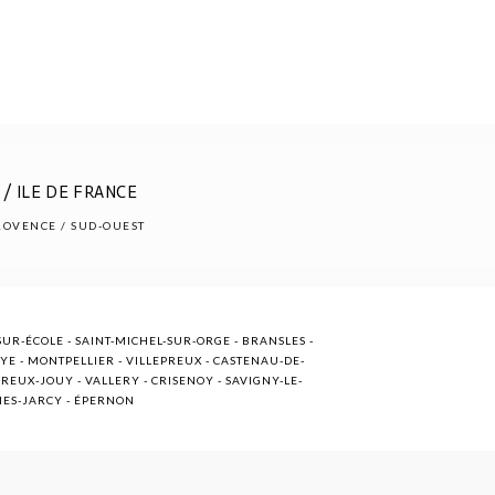
/ ILE DE FRANCE
PROVENCE / SUD-OUEST
UR-ÉCOLE - SAINT-MICHEL-SUR-ORGE - BRANSLES -
OYE - MONTPELLIER - VILLEPREUX - CASTENAU-DE-
EUX-JOUY - VALLERY - CRISENOY - SAVIGNY-LE-
NNES-JARCY - ÉPERNON