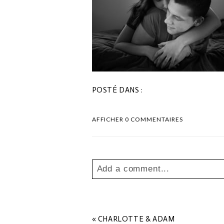
POSTÉ DANS :
AFFICHER
0 COMMENTAIRES
Add a comment...
Your email is
never
published o
«
CHARLOTTE & ADAM