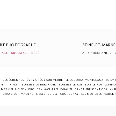
ERT PHOTOGRAPHE
SEINE-ET-MARNE 
IAGE
-
GROSSESSE
-
BÉBÉ
PARIS / OCCITANIE / 
 - LES ÉCRENNES - ÉVRY-GRÉGY-SUR-YERRE - LE COUDRAY-MONTCEAUX - SOISY-S
NY - PRINGY - BOISSISE-LA-BERTRAND - BOISSISE-LE-ROI - BOIS-LE-ROI - LOMM
ÉRY-SUR-OISE - LORGUES - LA-CHAPELLE-GAUTHIER - SAUBUSSE - TIGEAUX - BR
E - BRAYE-SUR-MAULNE - LISSES - JUILLY - COURGENAY - LES MOLIÈRES - VARE