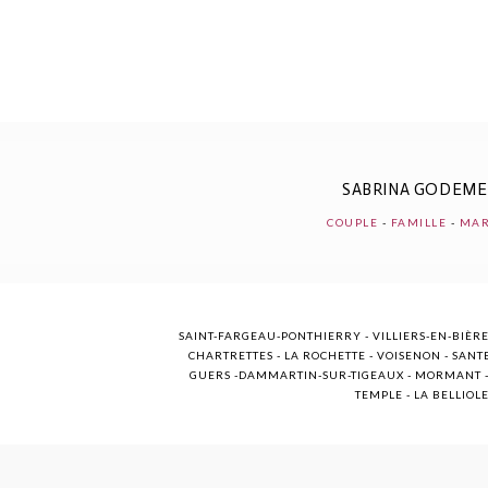
POST COMMENT
SABRINA GODEM
COUPLE
-
FAMILLE
-
MAR
SAINT-FARGEAU-PONTHIERRY - VILLIERS-EN-BIÈRE
CHARTRETTES - LA ROCHETTE - VOISENON - SANTE
GUERS -DAMMARTIN-SUR-TIGEAUX - MORMANT - M
TEMPLE - LA BELLIOL