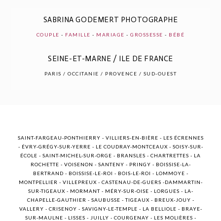
SABRINA GODEMERT PHOTOGRAPHE
COUPLE
-
FAMILLE
-
MARIAGE
-
GROSSESSE
-
BÉBÉ
POST COMMENT
SEINE-ET-MARNE / ILE DE FRANCE
PARIS / OCCITANIE / PROVENCE / SUD-OUEST
SAINT-FARGEAU-PONTHIERRY - VILLIERS-EN-BIÈRE - LES ÉCRENNES
- ÉVRY-GRÉGY-SUR-YERRE - LE COUDRAY-MONTCEAUX - SOISY-SUR-
ÉCOLE - SAINT-MICHEL-SUR-ORGE - BRANSLES - CHARTRETTES - LA
ROCHETTE - VOISENON - SANTENY - PRINGY - BOISSISE-LA-
BERTRAND - BOISSISE-LE-ROI - BOIS-LE-ROI - LOMMOYE -
MONTPELLIER - VILLEPREUX - CASTENAU-DE-GUERS -DAMMARTIN-
SUR-TIGEAUX - MORMANT - MÉRY-SUR-OISE - LORGUES - LA-
CHAPELLE-GAUTHIER - SAUBUSSE - TIGEAUX - BREUX-JOUY -
VALLERY - CRISENOY - SAVIGNY-LE-TEMPLE - LA BELLIOLE - BRAYE-
SUR-MAULNE - LISSES - JUILLY - COURGENAY - LES MOLIÈRES -