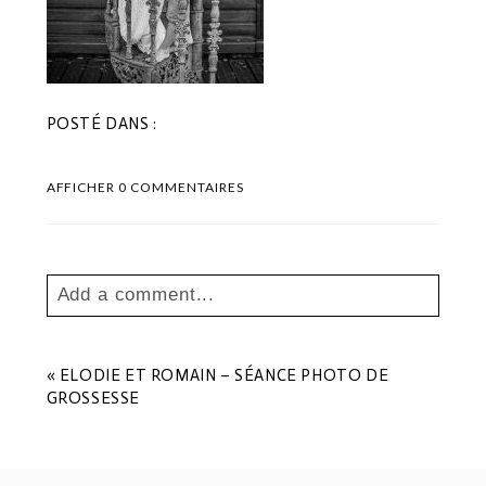
POSTÉ DANS :
AFFICHER
0 COMMENTAIRES
Add a comment...
Your email is
never
published or shared.
Les champs marqués sont requis *
«
ELODIE ET ROMAIN – SÉANCE PHOTO DE
GROSSESSE