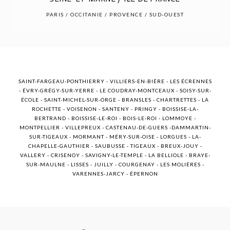
POST COMMENT
PARIS / OCCITANIE / PROVENCE / SUD-OUEST
SAINT-FARGEAU-PONTHIERRY - VILLIERS-EN-BIÈRE - LES ÉCRENNES
- ÉVRY-GRÉGY-SUR-YERRE - LE COUDRAY-MONTCEAUX - SOISY-SUR-
ÉCOLE - SAINT-MICHEL-SUR-ORGE - BRANSLES - CHARTRETTES - LA
ROCHETTE - VOISENON - SANTENY - PRINGY - BOISSISE-LA-
BERTRAND - BOISSISE-LE-ROI - BOIS-LE-ROI - LOMMOYE -
MONTPELLIER - VILLEPREUX - CASTENAU-DE-GUERS -DAMMARTIN-
SUR-TIGEAUX - MORMANT - MÉRY-SUR-OISE - LORGUES - LA-
CHAPELLE-GAUTHIER - SAUBUSSE - TIGEAUX - BREUX-JOUY -
VALLERY - CRISENOY - SAVIGNY-LE-TEMPLE - LA BELLIOLE - BRAYE-
SUR-MAULNE - LISSES - JUILLY - COURGENAY - LES MOLIÈRES -
VARENNES-JARCY - ÉPERNON