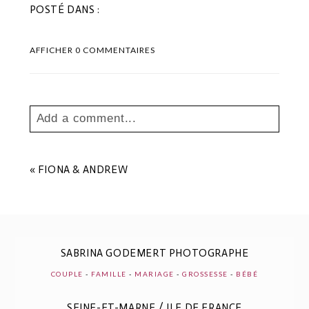
POSTÉ DANS :
AFFICHER
0 COMMENTAIRES
Add a comment...
Your email is
never
published or shared.
Les champs marqués sont requis *
«
FIONA & ANDREW
SABRINA GODEMERT PHOTOGRAPHE
COUPLE
-
FAMILLE
-
MARIAGE
-
GROSSESSE
-
BÉBÉ
SEINE-ET-MARNE / ILE DE FRANCE