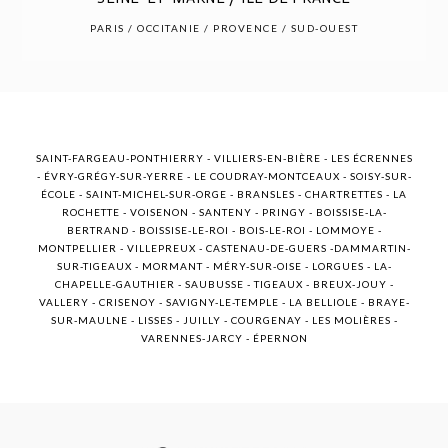
POST COMMENT
PARIS / OCCITANIE / PROVENCE / SUD-OUEST
SAINT-FARGEAU-PONTHIERRY - VILLIERS-EN-BIÈRE - LES ÉCRENNES
- ÉVRY-GRÉGY-SUR-YERRE - LE COUDRAY-MONTCEAUX - SOISY-SUR-
ÉCOLE - SAINT-MICHEL-SUR-ORGE - BRANSLES - CHARTRETTES - LA
ROCHETTE - VOISENON - SANTENY - PRINGY - BOISSISE-LA-
BERTRAND - BOISSISE-LE-ROI - BOIS-LE-ROI - LOMMOYE -
MONTPELLIER - VILLEPREUX - CASTENAU-DE-GUERS -DAMMARTIN-
SUR-TIGEAUX - MORMANT - MÉRY-SUR-OISE - LORGUES - LA-
CHAPELLE-GAUTHIER - SAUBUSSE - TIGEAUX - BREUX-JOUY -
VALLERY - CRISENOY - SAVIGNY-LE-TEMPLE - LA BELLIOLE - BRAYE-
SUR-MAULNE - LISSES - JUILLY - COURGENAY - LES MOLIÈRES -
VARENNES-JARCY - ÉPERNON