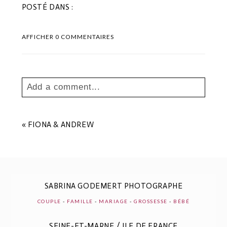
POSTÉ DANS :
AFFICHER
0 COMMENTAIRES
Add a comment...
Your email is
never
published or shared.
Les champs marqués sont requis *
«
FIONA & ANDREW
SABRINA GODEMERT PHOTOGRAPHE
COUPLE
-
FAMILLE
-
MARIAGE
-
GROSSESSE
-
BÉBÉ
SEINE-ET-MARNE / ILE DE FRANCE