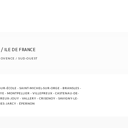
/ ILE DE FRANCE
PROVENCE / SUD-OUEST
UR-ÉCOLE - SAINT-MICHEL-SUR-ORGE - BRANSLES -
OYE - MONTPELLIER - VILLEPREUX - CASTENAU-DE-
EUX-JOUY - VALLERY - CRISENOY - SAVIGNY-LE-
NNES-JARCY - ÉPERNON