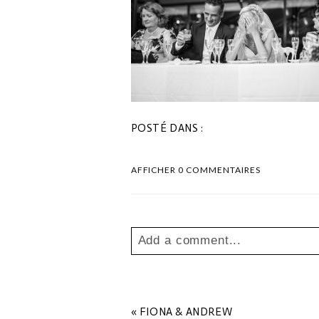
POSTÉ DANS :
AFFICHER
0 COMMENTAIRES
Add a comment...
Your email is
never
published o
«
FIONA & ANDREW