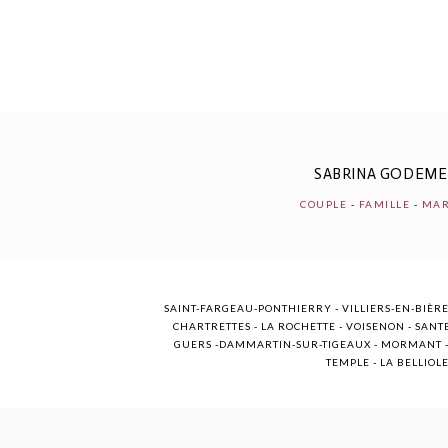
POST COMMENT
SABRINA GODEM
COUPLE
-
FAMILLE
-
MAR
SAINT-FARGEAU-PONTHIERRY - VILLIERS-EN-BIÈRE
CHARTRETTES - LA ROCHETTE - VOISENON - SANTE
GUERS -DAMMARTIN-SUR-TIGEAUX - MORMANT - M
TEMPLE - LA BELLIOL