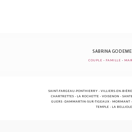
POST COMMENT
SABRINA GODEM
COUPLE
-
FAMILLE
-
MAR
SAINT-FARGEAU-PONTHIERRY - VILLIERS-EN-BIÈRE
CHARTRETTES - LA ROCHETTE - VOISENON - SANTE
GUERS -DAMMARTIN-SUR-TIGEAUX - MORMANT - M
TEMPLE - LA BELLIOL