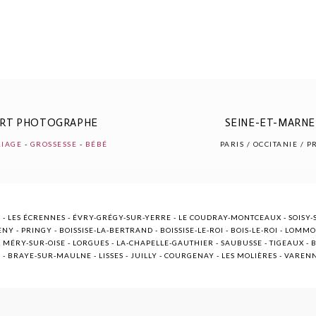
ERT PHOTOGRAPHE
SEINE-ET-MARNE 
IAGE
-
GROSSESSE
-
BÉBÉ
PARIS / OCCITANIE / 
 - LES ÉCRENNES - ÉVRY-GRÉGY-SUR-YERRE - LE COUDRAY-MONTCEAUX - SOISY-S
NY - PRINGY - BOISSISE-LA-BERTRAND - BOISSISE-LE-ROI - BOIS-LE-ROI - LOMM
ÉRY-SUR-OISE - LORGUES - LA-CHAPELLE-GAUTHIER - SAUBUSSE - TIGEAUX - BR
E - BRAYE-SUR-MAULNE - LISSES - JUILLY - COURGENAY - LES MOLIÈRES - VARE