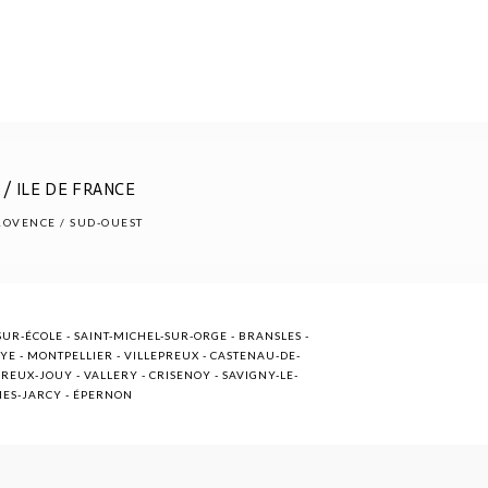
/ ILE DE FRANCE
PROVENCE / SUD-OUEST
UR-ÉCOLE - SAINT-MICHEL-SUR-ORGE - BRANSLES -
OYE - MONTPELLIER - VILLEPREUX - CASTENAU-DE-
EUX-JOUY - VALLERY - CRISENOY - SAVIGNY-LE-
NNES-JARCY - ÉPERNON