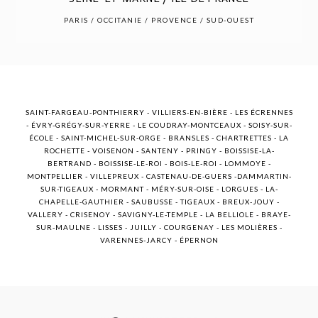
POST COMMENT
PARIS / OCCITANIE / PROVENCE / SUD-OUEST
SAINT-FARGEAU-PONTHIERRY - VILLIERS-EN-BIÈRE - LES ÉCRENNES
- ÉVRY-GRÉGY-SUR-YERRE - LE COUDRAY-MONTCEAUX - SOISY-SUR-
ÉCOLE - SAINT-MICHEL-SUR-ORGE - BRANSLES - CHARTRETTES - LA
ROCHETTE - VOISENON - SANTENY - PRINGY - BOISSISE-LA-
BERTRAND - BOISSISE-LE-ROI - BOIS-LE-ROI - LOMMOYE -
MONTPELLIER - VILLEPREUX - CASTENAU-DE-GUERS -DAMMARTIN-
SUR-TIGEAUX - MORMANT - MÉRY-SUR-OISE - LORGUES - LA-
CHAPELLE-GAUTHIER - SAUBUSSE - TIGEAUX - BREUX-JOUY -
VALLERY - CRISENOY - SAVIGNY-LE-TEMPLE - LA BELLIOLE - BRAYE-
SUR-MAULNE - LISSES - JUILLY - COURGENAY - LES MOLIÈRES -
VARENNES-JARCY - ÉPERNON