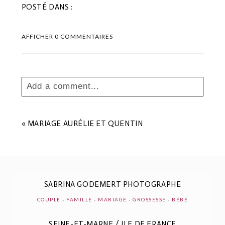
POSTÉ DANS :
AFFICHER
0 COMMENTAIRES
Add a comment...
Your email is
never
published or shared.
Les champs marqués sont requis *
«
MARIAGE AURÉLIE ET QUENTIN
SABRINA GODEMERT PHOTOGRAPHE
COUPLE
-
FAMILLE
-
MARIAGE
-
GROSSESSE
-
BÉBÉ
SEINE-ET-MARNE / ILE DE FRANCE