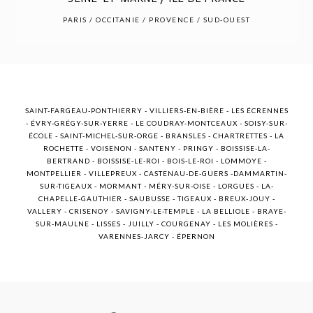
POST COMMENT
PARIS / OCCITANIE / PROVENCE / SUD-OUEST
SAINT-FARGEAU-PONTHIERRY - VILLIERS-EN-BIÈRE - LES ÉCRENNES
- ÉVRY-GRÉGY-SUR-YERRE - LE COUDRAY-MONTCEAUX - SOISY-SUR-
ÉCOLE - SAINT-MICHEL-SUR-ORGE - BRANSLES - CHARTRETTES - LA
ROCHETTE - VOISENON - SANTENY - PRINGY - BOISSISE-LA-
BERTRAND - BOISSISE-LE-ROI - BOIS-LE-ROI - LOMMOYE -
MONTPELLIER - VILLEPREUX - CASTENAU-DE-GUERS -DAMMARTIN-
SUR-TIGEAUX - MORMANT - MÉRY-SUR-OISE - LORGUES - LA-
CHAPELLE-GAUTHIER - SAUBUSSE - TIGEAUX - BREUX-JOUY -
VALLERY - CRISENOY - SAVIGNY-LE-TEMPLE - LA BELLIOLE - BRAYE-
SUR-MAULNE - LISSES - JUILLY - COURGENAY - LES MOLIÈRES -
VARENNES-JARCY - ÉPERNON