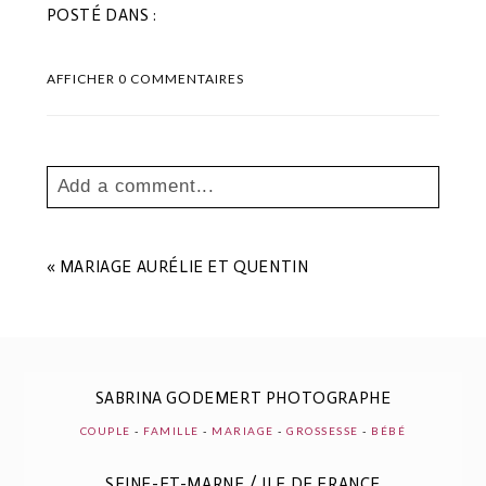
POSTÉ DANS :
AFFICHER
0 COMMENTAIRES
Add a comment...
Your email is
never
published or shared.
Les champs marqués sont requis *
«
MARIAGE AURÉLIE ET QUENTIN
SABRINA GODEMERT PHOTOGRAPHE
COUPLE
-
FAMILLE
-
MARIAGE
-
GROSSESSE
-
BÉBÉ
SEINE-ET-MARNE / ILE DE FRANCE