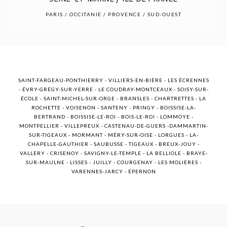
POST COMMENT
PARIS / OCCITANIE / PROVENCE / SUD-OUEST
SAINT-FARGEAU-PONTHIERRY - VILLIERS-EN-BIÈRE - LES ÉCRENNES
- ÉVRY-GRÉGY-SUR-YERRE - LE COUDRAY-MONTCEAUX - SOISY-SUR-
ÉCOLE - SAINT-MICHEL-SUR-ORGE - BRANSLES - CHARTRETTES - LA
ROCHETTE - VOISENON - SANTENY - PRINGY - BOISSISE-LA-
BERTRAND - BOISSISE-LE-ROI - BOIS-LE-ROI - LOMMOYE -
MONTPELLIER - VILLEPREUX - CASTENAU-DE-GUERS -DAMMARTIN-
SUR-TIGEAUX - MORMANT - MÉRY-SUR-OISE - LORGUES - LA-
CHAPELLE-GAUTHIER - SAUBUSSE - TIGEAUX - BREUX-JOUY -
VALLERY - CRISENOY - SAVIGNY-LE-TEMPLE - LA BELLIOLE - BRAYE-
SUR-MAULNE - LISSES - JUILLY - COURGENAY - LES MOLIÈRES -
VARENNES-JARCY - ÉPERNON