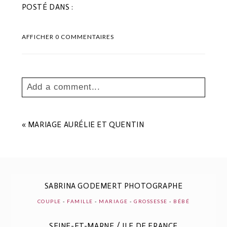
POSTÉ DANS :
AFFICHER
0 COMMENTAIRES
Add a comment...
Your email is
never
published or shared.
Les champs marqués sont requis *
«
MARIAGE AURÉLIE ET QUENTIN
SABRINA GODEMERT PHOTOGRAPHE
COUPLE
-
FAMILLE
-
MARIAGE
-
GROSSESSE
-
BÉBÉ
SEINE-ET-MARNE / ILE DE FRANCE