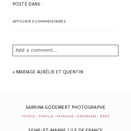
POSTÉ DANS :
AFFICHER
0 COMMENTAIRES
Add a comment...
Your email is
never
published or shared.
Les champs marqués sont requis *
«
MARIAGE AURÉLIE ET QUENTIN
SABRINA GODEMERT PHOTOGRAPHE
COUPLE
-
FAMILLE
-
MARIAGE
-
GROSSESSE
-
BÉBÉ
SEINE-ET-MARNE / ILE DE FRANCE