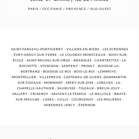
POST COMMENT
PARIS / OCCITANIE / PROVENCE / SUD-OUEST
SAINT-FARGEAU-PONTHIERRY - VILLIERS-EN-BIÈRE - LES ÉCRENNES
- ÉVRY-GRÉGY-SUR-YERRE - LE COUDRAY-MONTCEAUX - SOISY-SUR-
ÉCOLE - SAINT-MICHEL-SUR-ORGE - BRANSLES - CHARTRETTES - LA
ROCHETTE - VOISENON - SANTENY - PRINGY - BOISSISE-LA-
BERTRAND - BOISSISE-LE-ROI - BOIS-LE-ROI - LOMMOYE -
MONTPELLIER - VILLEPREUX - CASTENAU-DE-GUERS -DAMMARTIN-
SUR-TIGEAUX - MORMANT - MÉRY-SUR-OISE - LORGUES - LA-
CHAPELLE-GAUTHIER - SAUBUSSE - TIGEAUX - BREUX-JOUY -
VALLERY - CRISENOY - SAVIGNY-LE-TEMPLE - LA BELLIOLE - BRAYE-
SUR-MAULNE - LISSES - JUILLY - COURGENAY - LES MOLIÈRES -
VARENNES-JARCY - ÉPERNON