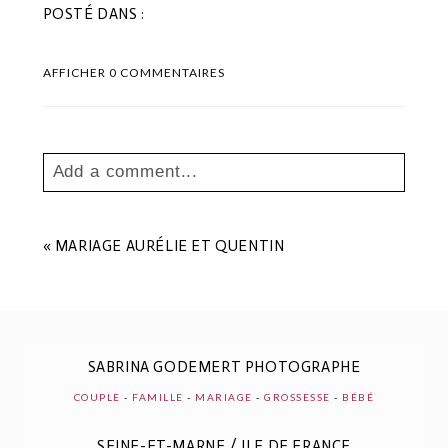
POSTÉ DANS :
AFFICHER
0 COMMENTAIRES
Add a comment...
Your email is
never
published or shared.
Les champs marqués sont requis *
«
MARIAGE AURÉLIE ET QUENTIN
SABRINA GODEMERT PHOTOGRAPHE
COUPLE
-
FAMILLE
-
MARIAGE
-
GROSSESSE
-
BÉBÉ
SEINE-ET-MARNE / ILE DE FRANCE