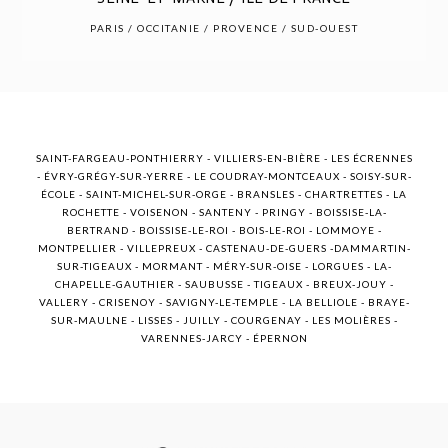
POST COMMENT
PARIS / OCCITANIE / PROVENCE / SUD-OUEST
SAINT-FARGEAU-PONTHIERRY - VILLIERS-EN-BIÈRE - LES ÉCRENNES
- ÉVRY-GRÉGY-SUR-YERRE - LE COUDRAY-MONTCEAUX - SOISY-SUR-
ÉCOLE - SAINT-MICHEL-SUR-ORGE - BRANSLES - CHARTRETTES - LA
ROCHETTE - VOISENON - SANTENY - PRINGY - BOISSISE-LA-
BERTRAND - BOISSISE-LE-ROI - BOIS-LE-ROI - LOMMOYE -
MONTPELLIER - VILLEPREUX - CASTENAU-DE-GUERS -DAMMARTIN-
SUR-TIGEAUX - MORMANT - MÉRY-SUR-OISE - LORGUES - LA-
CHAPELLE-GAUTHIER - SAUBUSSE - TIGEAUX - BREUX-JOUY -
VALLERY - CRISENOY - SAVIGNY-LE-TEMPLE - LA BELLIOLE - BRAYE-
SUR-MAULNE - LISSES - JUILLY - COURGENAY - LES MOLIÈRES -
VARENNES-JARCY - ÉPERNON