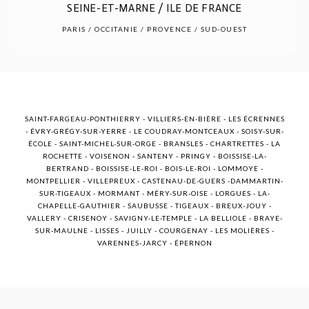
SEINE-ET-MARNE / ILE DE FRANCE
POST COMMENT
PARIS / OCCITANIE / PROVENCE / SUD-OUEST
SAINT-FARGEAU-PONTHIERRY - VILLIERS-EN-BIÈRE - LES ÉCRENNES
- ÉVRY-GRÉGY-SUR-YERRE - LE COUDRAY-MONTCEAUX - SOISY-SUR-
ÉCOLE - SAINT-MICHEL-SUR-ORGE - BRANSLES - CHARTRETTES - LA
ROCHETTE - VOISENON - SANTENY - PRINGY - BOISSISE-LA-
BERTRAND - BOISSISE-LE-ROI - BOIS-LE-ROI - LOMMOYE -
MONTPELLIER - VILLEPREUX - CASTENAU-DE-GUERS -DAMMARTIN-
SUR-TIGEAUX - MORMANT - MÉRY-SUR-OISE - LORGUES - LA-
CHAPELLE-GAUTHIER - SAUBUSSE - TIGEAUX - BREUX-JOUY -
VALLERY - CRISENOY - SAVIGNY-LE-TEMPLE - LA BELLIOLE - BRAYE-
SUR-MAULNE - LISSES - JUILLY - COURGENAY - LES MOLIÈRES -
VARENNES-JARCY - ÉPERNON