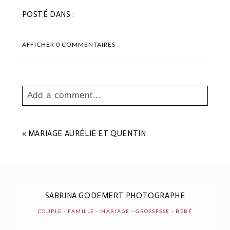
POSTÉ DANS :
AFFICHER
0 COMMENTAIRES
Add a comment...
Your email is
never
published or shared.
Les champs marqués sont requis *
«
MARIAGE AURÉLIE ET QUENTIN
SABRINA GODEMERT PHOTOGRAPHE
COUPLE
-
FAMILLE
-
MARIAGE
-
GROSSESSE
-
BÉBÉ