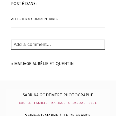
POSTÉ DANS :
AFFICHER
0 COMMENTAIRES
Add a comment...
Your email is
never
published or shared.
Les champs marqués sont requis *
«
MARIAGE AURÉLIE ET QUENTIN
SABRINA GODEMERT PHOTOGRAPHE
COUPLE
-
FAMILLE
-
MARIAGE
-
GROSSESSE
-
BÉBÉ
SEINE-ET-MARNE / ILE DE FRANCE