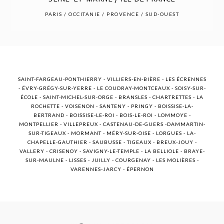
POST COMMENT
PARIS / OCCITANIE / PROVENCE / SUD-OUEST
SAINT-FARGEAU-PONTHIERRY - VILLIERS-EN-BIÈRE - LES ÉCRENNES
- ÉVRY-GRÉGY-SUR-YERRE - LE COUDRAY-MONTCEAUX - SOISY-SUR-
ÉCOLE - SAINT-MICHEL-SUR-ORGE - BRANSLES - CHARTRETTES - LA
ROCHETTE - VOISENON - SANTENY - PRINGY - BOISSISE-LA-
BERTRAND - BOISSISE-LE-ROI - BOIS-LE-ROI - LOMMOYE -
MONTPELLIER - VILLEPREUX - CASTENAU-DE-GUERS -DAMMARTIN-
SUR-TIGEAUX - MORMANT - MÉRY-SUR-OISE - LORGUES - LA-
CHAPELLE-GAUTHIER - SAUBUSSE - TIGEAUX - BREUX-JOUY -
VALLERY - CRISENOY - SAVIGNY-LE-TEMPLE - LA BELLIOLE - BRAYE-
SUR-MAULNE - LISSES - JUILLY - COURGENAY - LES MOLIÈRES -
VARENNES-JARCY - ÉPERNON