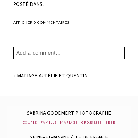
POSTÉ DANS :
AFFICHER
0 COMMENTAIRES
Add a comment...
Your email is
never
published or shared.
Les champs marqués sont requis *
«
MARIAGE AURÉLIE ET QUENTIN
SABRINA GODEMERT PHOTOGRAPHE
COUPLE
-
FAMILLE
-
MARIAGE
-
GROSSESSE
-
BÉBÉ
SEINE-ET-MARNE / ILE DE FRANCE