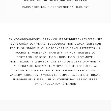
POST COMMENT
PARIS / OCCITANIE / PROVENCE / SUD-OUEST
SAINT-FARGEAU-PONTHIERRY - VILLIERS-EN-BIÈRE - LES ÉCRENNES
- ÉVRY-GRÉGY-SUR-YERRE - LE COUDRAY-MONTCEAUX - SOISY-SUR-
ÉCOLE - SAINT-MICHEL-SUR-ORGE - BRANSLES - CHARTRETTES - LA
ROCHETTE - VOISENON - SANTENY - PRINGY - BOISSISE-LA-
BERTRAND - BOISSISE-LE-ROI - BOIS-LE-ROI - LOMMOYE -
MONTPELLIER - VILLEPREUX - CASTENAU-DE-GUERS -DAMMARTIN-
SUR-TIGEAUX - MORMANT - MÉRY-SUR-OISE - LORGUES - LA-
CHAPELLE-GAUTHIER - SAUBUSSE - TIGEAUX - BREUX-JOUY -
VALLERY - CRISENOY - SAVIGNY-LE-TEMPLE - LA BELLIOLE - BRAYE-
SUR-MAULNE - LISSES - JUILLY - COURGENAY - LES MOLIÈRES -
VARENNES-JARCY - ÉPERNON