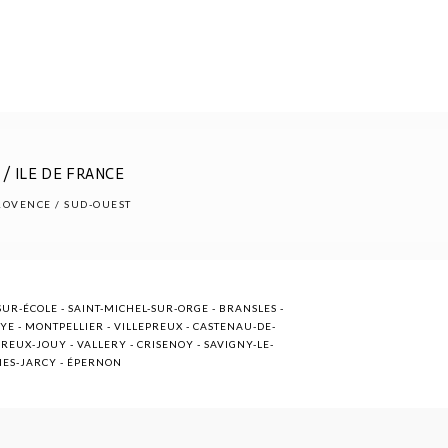
/ ILE DE FRANCE
PROVENCE / SUD-OUEST
UR-ÉCOLE - SAINT-MICHEL-SUR-ORGE - BRANSLES -
OYE - MONTPELLIER - VILLEPREUX - CASTENAU-DE-
EUX-JOUY - VALLERY - CRISENOY - SAVIGNY-LE-
NNES-JARCY - ÉPERNON