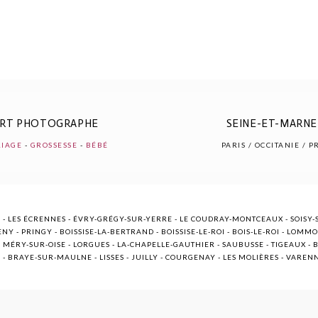
ERT PHOTOGRAPHE
SEINE-ET-MARNE 
IAGE
-
GROSSESSE
-
BÉBÉ
PARIS / OCCITANIE / 
 - LES ÉCRENNES - ÉVRY-GRÉGY-SUR-YERRE - LE COUDRAY-MONTCEAUX - SOISY-S
NY - PRINGY - BOISSISE-LA-BERTRAND - BOISSISE-LE-ROI - BOIS-LE-ROI - LOMM
ÉRY-SUR-OISE - LORGUES - LA-CHAPELLE-GAUTHIER - SAUBUSSE - TIGEAUX - BR
E - BRAYE-SUR-MAULNE - LISSES - JUILLY - COURGENAY - LES MOLIÈRES - VARE