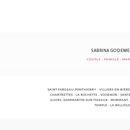
POST COMMENT
SABRINA GODEM
COUPLE
-
FAMILLE
-
MAR
SAINT-FARGEAU-PONTHIERRY - VILLIERS-EN-BIÈRE
CHARTRETTES - LA ROCHETTE - VOISENON - SANTE
GUERS -DAMMARTIN-SUR-TIGEAUX - MORMANT - M
TEMPLE - LA BELLIOL