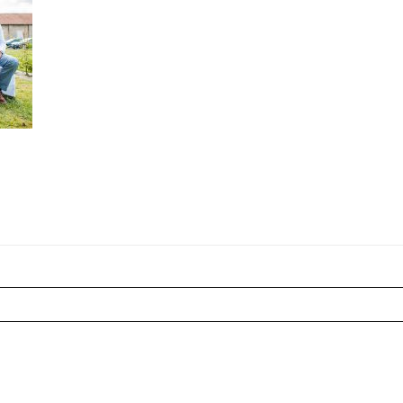
r shared. Les champs marqués sont requis *