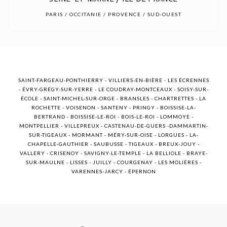
POST COMMENT
PARIS / OCCITANIE / PROVENCE / SUD-OUEST
SAINT-FARGEAU-PONTHIERRY - VILLIERS-EN-BIÈRE - LES ÉCRENNES
- ÉVRY-GRÉGY-SUR-YERRE - LE COUDRAY-MONTCEAUX - SOISY-SUR-
ÉCOLE - SAINT-MICHEL-SUR-ORGE - BRANSLES - CHARTRETTES - LA
ROCHETTE - VOISENON - SANTENY - PRINGY - BOISSISE-LA-
BERTRAND - BOISSISE-LE-ROI - BOIS-LE-ROI - LOMMOYE -
MONTPELLIER - VILLEPREUX - CASTENAU-DE-GUERS -DAMMARTIN-
SUR-TIGEAUX - MORMANT - MÉRY-SUR-OISE - LORGUES - LA-
CHAPELLE-GAUTHIER - SAUBUSSE - TIGEAUX - BREUX-JOUY -
VALLERY - CRISENOY - SAVIGNY-LE-TEMPLE - LA BELLIOLE - BRAYE-
SUR-MAULNE - LISSES - JUILLY - COURGENAY - LES MOLIÈRES -
VARENNES-JARCY - ÉPERNON