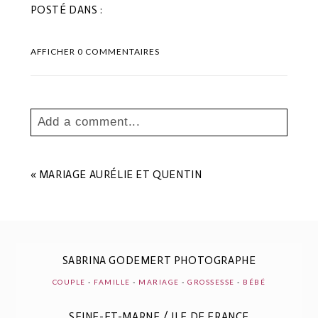
POSTÉ DANS :
AFFICHER
0 COMMENTAIRES
Add a comment...
Your email is
never
published or shared.
Les champs marqués sont requis *
«
MARIAGE AURÉLIE ET QUENTIN
SABRINA GODEMERT PHOTOGRAPHE
COUPLE
-
FAMILLE
-
MARIAGE
-
GROSSESSE
-
BÉBÉ
SEINE-ET-MARNE / ILE DE FRANCE