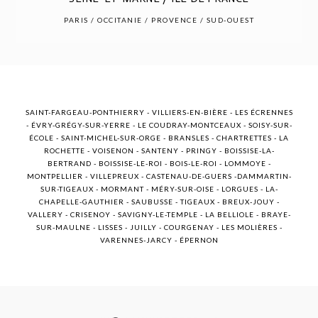
POST COMMENT
PARIS / OCCITANIE / PROVENCE / SUD-OUEST
SAINT-FARGEAU-PONTHIERRY - VILLIERS-EN-BIÈRE - LES ÉCRENNES
- ÉVRY-GRÉGY-SUR-YERRE - LE COUDRAY-MONTCEAUX - SOISY-SUR-
ÉCOLE - SAINT-MICHEL-SUR-ORGE - BRANSLES - CHARTRETTES - LA
ROCHETTE - VOISENON - SANTENY - PRINGY - BOISSISE-LA-
BERTRAND - BOISSISE-LE-ROI - BOIS-LE-ROI - LOMMOYE -
MONTPELLIER - VILLEPREUX - CASTENAU-DE-GUERS -DAMMARTIN-
SUR-TIGEAUX - MORMANT - MÉRY-SUR-OISE - LORGUES - LA-
CHAPELLE-GAUTHIER - SAUBUSSE - TIGEAUX - BREUX-JOUY -
VALLERY - CRISENOY - SAVIGNY-LE-TEMPLE - LA BELLIOLE - BRAYE-
SUR-MAULNE - LISSES - JUILLY - COURGENAY - LES MOLIÈRES -
VARENNES-JARCY - ÉPERNON