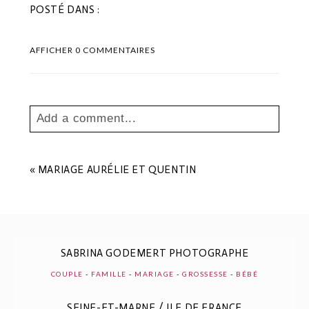
POSTÉ DANS :
AFFICHER
0 COMMENTAIRES
Add a comment...
Your email is
never
published or shared.
Les champs marqués sont requis *
«
MARIAGE AURÉLIE ET QUENTIN
SABRINA GODEMERT PHOTOGRAPHE
COUPLE
-
FAMILLE
-
MARIAGE
-
GROSSESSE
-
BÉBÉ
SEINE-ET-MARNE / ILE DE FRANCE