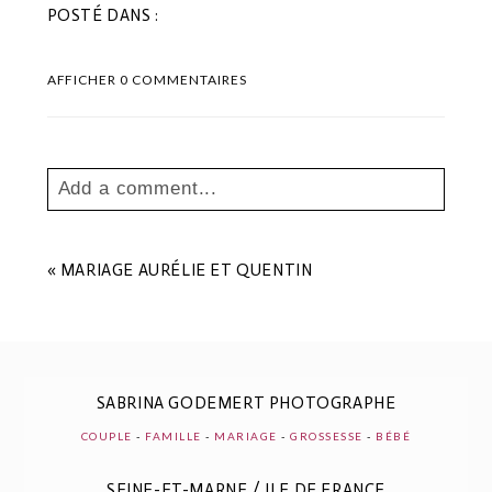
POSTÉ DANS :
AFFICHER
0 COMMENTAIRES
Add a comment...
Your email is
never
published or shared.
Les champs marqués sont requis *
«
MARIAGE AURÉLIE ET QUENTIN
SABRINA GODEMERT PHOTOGRAPHE
COUPLE
-
FAMILLE
-
MARIAGE
-
GROSSESSE
-
BÉBÉ
SEINE-ET-MARNE / ILE DE FRANCE