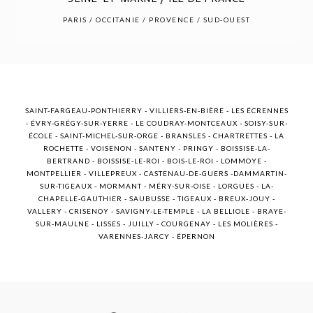
POST COMMENT
PARIS / OCCITANIE / PROVENCE / SUD-OUEST
SAINT-FARGEAU-PONTHIERRY - VILLIERS-EN-BIÈRE - LES ÉCRENNES
- ÉVRY-GRÉGY-SUR-YERRE - LE COUDRAY-MONTCEAUX - SOISY-SUR-
ÉCOLE - SAINT-MICHEL-SUR-ORGE - BRANSLES - CHARTRETTES - LA
ROCHETTE - VOISENON - SANTENY - PRINGY - BOISSISE-LA-
BERTRAND - BOISSISE-LE-ROI - BOIS-LE-ROI - LOMMOYE -
MONTPELLIER - VILLEPREUX - CASTENAU-DE-GUERS -DAMMARTIN-
SUR-TIGEAUX - MORMANT - MÉRY-SUR-OISE - LORGUES - LA-
CHAPELLE-GAUTHIER - SAUBUSSE - TIGEAUX - BREUX-JOUY -
VALLERY - CRISENOY - SAVIGNY-LE-TEMPLE - LA BELLIOLE - BRAYE-
SUR-MAULNE - LISSES - JUILLY - COURGENAY - LES MOLIÈRES -
VARENNES-JARCY - ÉPERNON