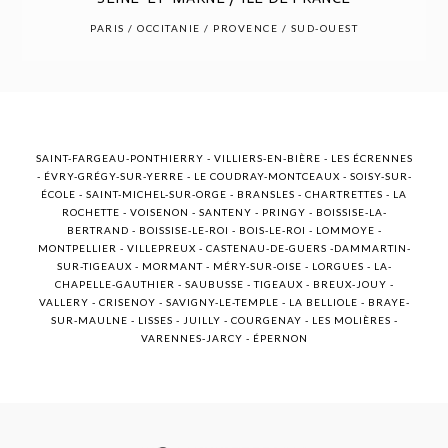
POST COMMENT
PARIS / OCCITANIE / PROVENCE / SUD-OUEST
SAINT-FARGEAU-PONTHIERRY - VILLIERS-EN-BIÈRE - LES ÉCRENNES
- ÉVRY-GRÉGY-SUR-YERRE - LE COUDRAY-MONTCEAUX - SOISY-SUR-
ÉCOLE - SAINT-MICHEL-SUR-ORGE - BRANSLES - CHARTRETTES - LA
ROCHETTE - VOISENON - SANTENY - PRINGY - BOISSISE-LA-
BERTRAND - BOISSISE-LE-ROI - BOIS-LE-ROI - LOMMOYE -
MONTPELLIER - VILLEPREUX - CASTENAU-DE-GUERS -DAMMARTIN-
SUR-TIGEAUX - MORMANT - MÉRY-SUR-OISE - LORGUES - LA-
CHAPELLE-GAUTHIER - SAUBUSSE - TIGEAUX - BREUX-JOUY -
VALLERY - CRISENOY - SAVIGNY-LE-TEMPLE - LA BELLIOLE - BRAYE-
SUR-MAULNE - LISSES - JUILLY - COURGENAY - LES MOLIÈRES -
VARENNES-JARCY - ÉPERNON