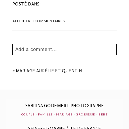
POSTÉ DANS :
AFFICHER
0 COMMENTAIRES
Add a comment...
Your email is
never
published or shared.
Les champs marqués sont requis *
«
MARIAGE AURÉLIE ET QUENTIN
SABRINA GODEMERT PHOTOGRAPHE
COUPLE
-
FAMILLE
-
MARIAGE
-
GROSSESSE
-
BÉBÉ
SEINE-ET-MARNE / ILE DE FRANCE