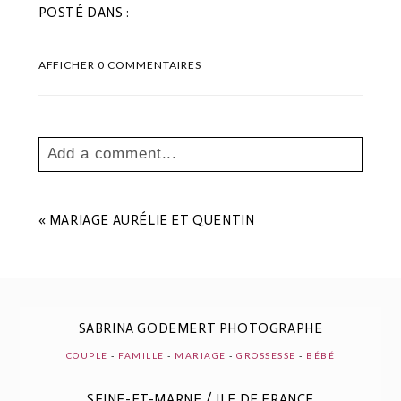
POSTÉ DANS :
AFFICHER
0 COMMENTAIRES
Add a comment...
Your email is
never
published or shared.
Les champs marqués sont requis *
«
MARIAGE AURÉLIE ET QUENTIN
SABRINA GODEMERT PHOTOGRAPHE
COUPLE
-
FAMILLE
-
MARIAGE
-
GROSSESSE
-
BÉBÉ
SEINE-ET-MARNE / ILE DE FRANCE