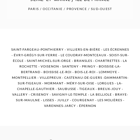
POST COMMENT
PARIS / OCCITANIE / PROVENCE / SUD-OUEST
SAINT-FARGEAU-PONTHIERRY - VILLIERS-EN-BIÈRE - LES ÉCRENNES
- ÉVRY-GRÉGY-SUR-YERRE - LE COUDRAY-MONTCEAUX - SOISY-SUR-
ÉCOLE - SAINT-MICHEL-SUR-ORGE - BRANSLES - CHARTRETTES - LA
ROCHETTE - VOISENON - SANTENY - PRINGY - BOISSISE-LA-
BERTRAND - BOISSISE-LE-ROI - BOIS-LE-ROI - LOMMOYE -
MONTPELLIER - VILLEPREUX - CASTENAU-DE-GUERS -DAMMARTIN-
SUR-TIGEAUX - MORMANT - MÉRY-SUR-OISE - LORGUES - LA-
CHAPELLE-GAUTHIER - SAUBUSSE - TIGEAUX - BREUX-JOUY -
VALLERY - CRISENOY - SAVIGNY-LE-TEMPLE - LA BELLIOLE - BRAYE-
SUR-MAULNE - LISSES - JUILLY - COURGENAY - LES MOLIÈRES -
VARENNES-JARCY - ÉPERNON