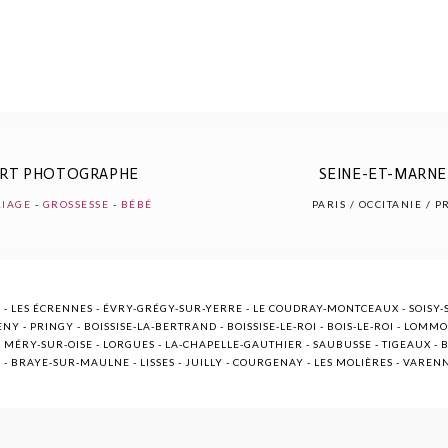
ERT PHOTOGRAPHE
SEINE-ET-MARNE 
IAGE
-
GROSSESSE
-
BÉBÉ
PARIS / OCCITANIE / 
 - LES ÉCRENNES - ÉVRY-GRÉGY-SUR-YERRE - LE COUDRAY-MONTCEAUX - SOISY-S
NY - PRINGY - BOISSISE-LA-BERTRAND - BOISSISE-LE-ROI - BOIS-LE-ROI - LOMM
ÉRY-SUR-OISE - LORGUES - LA-CHAPELLE-GAUTHIER - SAUBUSSE - TIGEAUX - BR
E - BRAYE-SUR-MAULNE - LISSES - JUILLY - COURGENAY - LES MOLIÈRES - VARE