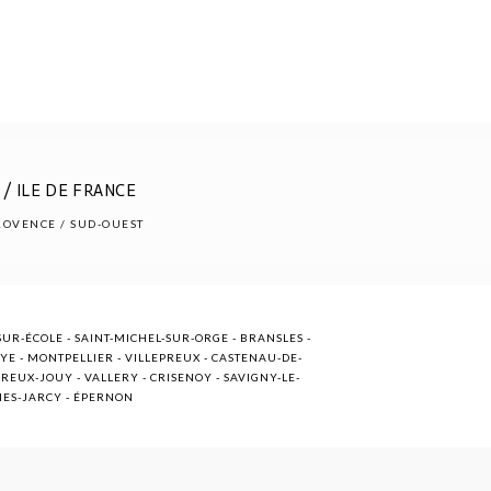
/ ILE DE FRANCE
PROVENCE / SUD-OUEST
UR-ÉCOLE - SAINT-MICHEL-SUR-ORGE - BRANSLES -
OYE - MONTPELLIER - VILLEPREUX - CASTENAU-DE-
EUX-JOUY - VALLERY - CRISENOY - SAVIGNY-LE-
NNES-JARCY - ÉPERNON