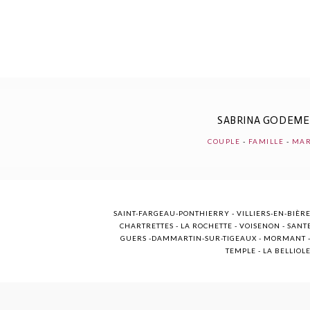
POST COMMENT
SABRINA GODEM
COUPLE
-
FAMILLE
-
MAR
SAINT-FARGEAU-PONTHIERRY - VILLIERS-EN-BIÈRE
CHARTRETTES - LA ROCHETTE - VOISENON - SANTE
GUERS -DAMMARTIN-SUR-TIGEAUX - MORMANT - M
TEMPLE - LA BELLIOL