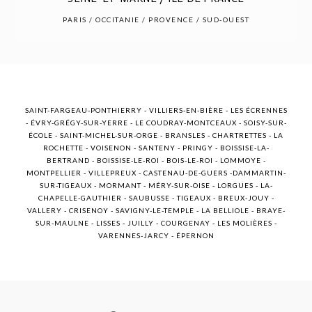
POST COMMENT
PARIS / OCCITANIE / PROVENCE / SUD-OUEST
SAINT-FARGEAU-PONTHIERRY - VILLIERS-EN-BIÈRE - LES ÉCRENNES
- ÉVRY-GRÉGY-SUR-YERRE - LE COUDRAY-MONTCEAUX - SOISY-SUR-
ÉCOLE - SAINT-MICHEL-SUR-ORGE - BRANSLES - CHARTRETTES - LA
ROCHETTE - VOISENON - SANTENY - PRINGY - BOISSISE-LA-
BERTRAND - BOISSISE-LE-ROI - BOIS-LE-ROI - LOMMOYE -
MONTPELLIER - VILLEPREUX - CASTENAU-DE-GUERS -DAMMARTIN-
SUR-TIGEAUX - MORMANT - MÉRY-SUR-OISE - LORGUES - LA-
CHAPELLE-GAUTHIER - SAUBUSSE - TIGEAUX - BREUX-JOUY -
VALLERY - CRISENOY - SAVIGNY-LE-TEMPLE - LA BELLIOLE - BRAYE-
SUR-MAULNE - LISSES - JUILLY - COURGENAY - LES MOLIÈRES -
VARENNES-JARCY - ÉPERNON