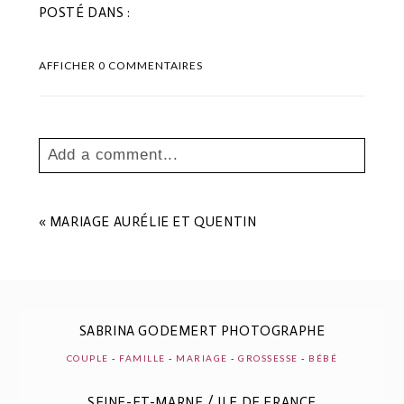
POSTÉ DANS :
AFFICHER
0 COMMENTAIRES
Add a comment...
Your email is
never
published or shared.
Les champs marqués sont requis *
«
MARIAGE AURÉLIE ET QUENTIN
SABRINA GODEMERT PHOTOGRAPHE
COUPLE
-
FAMILLE
-
MARIAGE
-
GROSSESSE
-
BÉBÉ
SEINE-ET-MARNE / ILE DE FRANCE