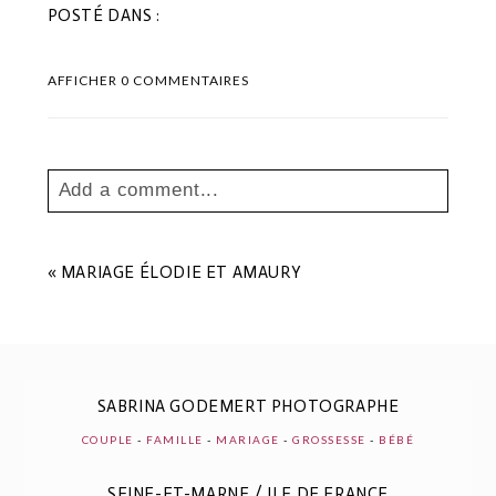
POSTÉ DANS :
AFFICHER
0 COMMENTAIRES
Add a comment...
Your email is
never
published or shared.
Les champs marqués sont requis *
«
MARIAGE ÉLODIE ET AMAURY
SABRINA GODEMERT PHOTOGRAPHE
COUPLE
-
FAMILLE
-
MARIAGE
-
GROSSESSE
-
BÉBÉ
SEINE-ET-MARNE / ILE DE FRANCE