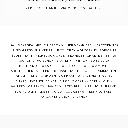
POST COMMENT
PARIS / OCCITANIE / PROVENCE / SUD-OUEST
SAINT-FARGEAU-PONTHIERRY - VILLIERS-EN-BIÈRE - LES ÉCRENNES
- ÉVRY-GRÉGY-SUR-YERRE - LE COUDRAY-MONTCEAUX - SOISY-SUR-
ÉCOLE - SAINT-MICHEL-SUR-ORGE - BRANSLES - CHARTRETTES - LA
ROCHETTE - VOISENON - SANTENY - PRINGY - BOISSISE-LA-
BERTRAND - BOISSISE-LE-ROI - BOIS-LE-ROI - LOMMOYE -
MONTPELLIER - VILLEPREUX - CASTENAU-DE-GUERS -DAMMARTIN-
SUR-TIGEAUX - MORMANT - MÉRY-SUR-OISE - LORGUES - LA-
CHAPELLE-GAUTHIER - SAUBUSSE - TIGEAUX - BREUX-JOUY -
VALLERY - CRISENOY - SAVIGNY-LE-TEMPLE - LA BELLIOLE - BRAYE-
SUR-MAULNE - LISSES - JUILLY - COURGENAY - LES MOLIÈRES -
VARENNES-JARCY - ÉPERNON