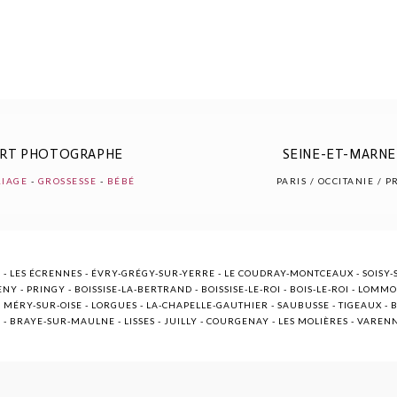
ERT PHOTOGRAPHE
SEINE-ET-MARNE 
IAGE
-
GROSSESSE
-
BÉBÉ
PARIS / OCCITANIE / 
 - LES ÉCRENNES - ÉVRY-GRÉGY-SUR-YERRE - LE COUDRAY-MONTCEAUX - SOISY-S
NY - PRINGY - BOISSISE-LA-BERTRAND - BOISSISE-LE-ROI - BOIS-LE-ROI - LOMM
ÉRY-SUR-OISE - LORGUES - LA-CHAPELLE-GAUTHIER - SAUBUSSE - TIGEAUX - BR
E - BRAYE-SUR-MAULNE - LISSES - JUILLY - COURGENAY - LES MOLIÈRES - VARE