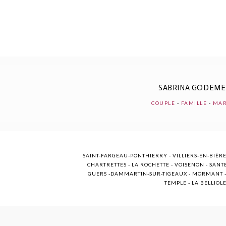
POST COMMENT
SABRINA GODEM
COUPLE
-
FAMILLE
-
MAR
SAINT-FARGEAU-PONTHIERRY - VILLIERS-EN-BIÈRE
CHARTRETTES - LA ROCHETTE - VOISENON - SANTE
GUERS -DAMMARTIN-SUR-TIGEAUX - MORMANT - M
TEMPLE - LA BELLIOL