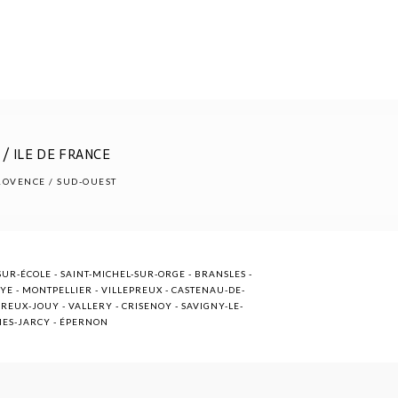
/ ILE DE FRANCE
PROVENCE / SUD-OUEST
UR-ÉCOLE - SAINT-MICHEL-SUR-ORGE - BRANSLES -
OYE - MONTPELLIER - VILLEPREUX - CASTENAU-DE-
EUX-JOUY - VALLERY - CRISENOY - SAVIGNY-LE-
NNES-JARCY - ÉPERNON