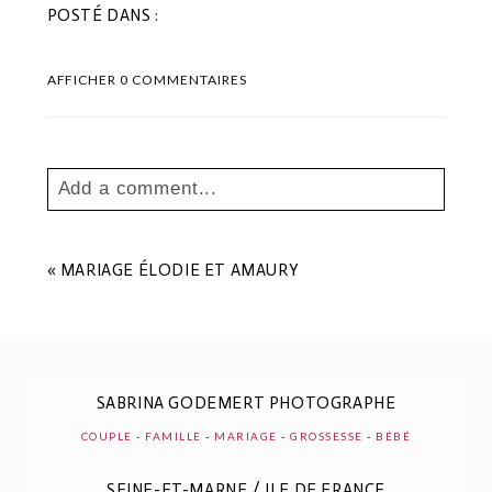
POSTÉ DANS :
AFFICHER
0 COMMENTAIRES
Add a comment...
Your email is
never
published or shared.
Les champs marqués sont requis *
«
MARIAGE ÉLODIE ET AMAURY
SABRINA GODEMERT PHOTOGRAPHE
COUPLE
-
FAMILLE
-
MARIAGE
-
GROSSESSE
-
BÉBÉ
SEINE-ET-MARNE / ILE DE FRANCE