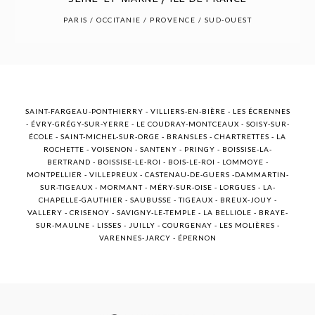
POST COMMENT
PARIS / OCCITANIE / PROVENCE / SUD-OUEST
SAINT-FARGEAU-PONTHIERRY - VILLIERS-EN-BIÈRE - LES ÉCRENNES
- ÉVRY-GRÉGY-SUR-YERRE - LE COUDRAY-MONTCEAUX - SOISY-SUR-
ÉCOLE - SAINT-MICHEL-SUR-ORGE - BRANSLES - CHARTRETTES - LA
ROCHETTE - VOISENON - SANTENY - PRINGY - BOISSISE-LA-
BERTRAND - BOISSISE-LE-ROI - BOIS-LE-ROI - LOMMOYE -
MONTPELLIER - VILLEPREUX - CASTENAU-DE-GUERS -DAMMARTIN-
SUR-TIGEAUX - MORMANT - MÉRY-SUR-OISE - LORGUES - LA-
CHAPELLE-GAUTHIER - SAUBUSSE - TIGEAUX - BREUX-JOUY -
VALLERY - CRISENOY - SAVIGNY-LE-TEMPLE - LA BELLIOLE - BRAYE-
SUR-MAULNE - LISSES - JUILLY - COURGENAY - LES MOLIÈRES -
VARENNES-JARCY - ÉPERNON