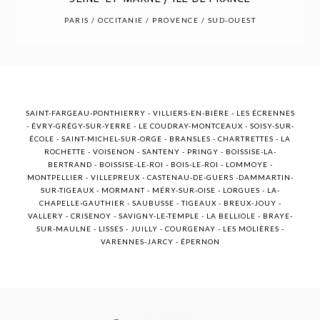
POST COMMENT
PARIS / OCCITANIE / PROVENCE / SUD-OUEST
SAINT-FARGEAU-PONTHIERRY - VILLIERS-EN-BIÈRE - LES ÉCRENNES
- ÉVRY-GRÉGY-SUR-YERRE - LE COUDRAY-MONTCEAUX - SOISY-SUR-
ÉCOLE - SAINT-MICHEL-SUR-ORGE - BRANSLES - CHARTRETTES - LA
ROCHETTE - VOISENON - SANTENY - PRINGY - BOISSISE-LA-
BERTRAND - BOISSISE-LE-ROI - BOIS-LE-ROI - LOMMOYE -
MONTPELLIER - VILLEPREUX - CASTENAU-DE-GUERS -DAMMARTIN-
SUR-TIGEAUX - MORMANT - MÉRY-SUR-OISE - LORGUES - LA-
CHAPELLE-GAUTHIER - SAUBUSSE - TIGEAUX - BREUX-JOUY -
VALLERY - CRISENOY - SAVIGNY-LE-TEMPLE - LA BELLIOLE - BRAYE-
SUR-MAULNE - LISSES - JUILLY - COURGENAY - LES MOLIÈRES -
VARENNES-JARCY - ÉPERNON