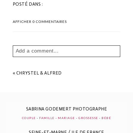
POSTÉ DANS :
AFFICHER
0 COMMENTAIRES
Add a comment...
Your email is
never
published or shared.
Les champs marqués sont requis *
«
CHRYSTEL & ALFRED
SABRINA GODEMERT PHOTOGRAPHE
COUPLE
-
FAMILLE
-
MARIAGE
-
GROSSESSE
-
BÉBÉ
SEINE-ET-MARNE / ILE DE FRANCE