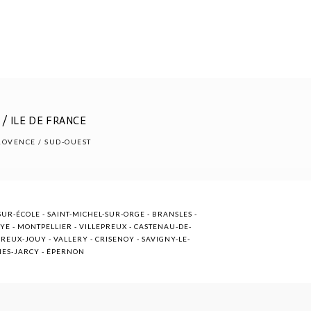
/ ILE DE FRANCE
PROVENCE / SUD-OUEST
UR-ÉCOLE - SAINT-MICHEL-SUR-ORGE - BRANSLES -
OYE - MONTPELLIER - VILLEPREUX - CASTENAU-DE-
EUX-JOUY - VALLERY - CRISENOY - SAVIGNY-LE-
NNES-JARCY - ÉPERNON