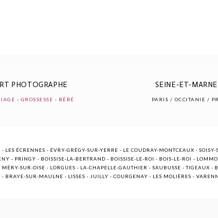
ERT PHOTOGRAPHE
SEINE-ET-MARNE 
IAGE
-
GROSSESSE
-
BÉBÉ
PARIS / OCCITANIE / 
 - LES ÉCRENNES - ÉVRY-GRÉGY-SUR-YERRE - LE COUDRAY-MONTCEAUX - SOISY-S
NY - PRINGY - BOISSISE-LA-BERTRAND - BOISSISE-LE-ROI - BOIS-LE-ROI - LOMM
ÉRY-SUR-OISE - LORGUES - LA-CHAPELLE-GAUTHIER - SAUBUSSE - TIGEAUX - BR
E - BRAYE-SUR-MAULNE - LISSES - JUILLY - COURGENAY - LES MOLIÈRES - VARE