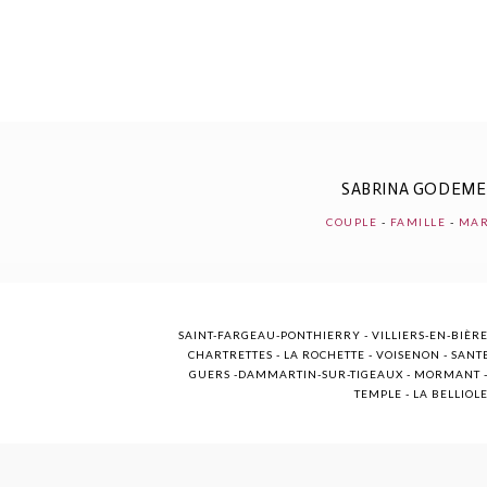
POST COMMENT
SABRINA GODEM
COUPLE
-
FAMILLE
-
MAR
SAINT-FARGEAU-PONTHIERRY - VILLIERS-EN-BIÈRE
CHARTRETTES - LA ROCHETTE - VOISENON - SANTE
GUERS -DAMMARTIN-SUR-TIGEAUX - MORMANT - M
TEMPLE - LA BELLIOL