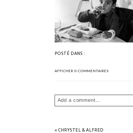
POSTÉ DANS :
AFFICHER
0 COMMENTAIRES
Add a comment...
Your email is
never
published o
«
CHRYSTEL & ALFRED