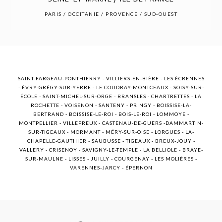
POST COMMENT
PARIS / OCCITANIE / PROVENCE / SUD-OUEST
SAINT-FARGEAU-PONTHIERRY - VILLIERS-EN-BIÈRE - LES ÉCRENNES
- ÉVRY-GRÉGY-SUR-YERRE - LE COUDRAY-MONTCEAUX - SOISY-SUR-
ÉCOLE - SAINT-MICHEL-SUR-ORGE - BRANSLES - CHARTRETTES - LA
ROCHETTE - VOISENON - SANTENY - PRINGY - BOISSISE-LA-
BERTRAND - BOISSISE-LE-ROI - BOIS-LE-ROI - LOMMOYE -
MONTPELLIER - VILLEPREUX - CASTENAU-DE-GUERS -DAMMARTIN-
SUR-TIGEAUX - MORMANT - MÉRY-SUR-OISE - LORGUES - LA-
CHAPELLE-GAUTHIER - SAUBUSSE - TIGEAUX - BREUX-JOUY -
VALLERY - CRISENOY - SAVIGNY-LE-TEMPLE - LA BELLIOLE - BRAYE-
SUR-MAULNE - LISSES - JUILLY - COURGENAY - LES MOLIÈRES -
VARENNES-JARCY - ÉPERNON