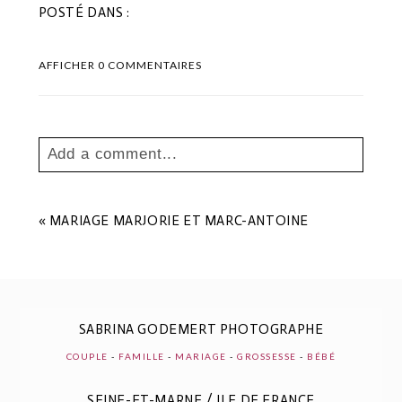
POSTÉ DANS :
AFFICHER
0 COMMENTAIRES
Add a comment...
Your email is
never
published or shared.
Les champs marqués sont requis *
«
MARIAGE MARJORIE ET MARC-ANTOINE
SABRINA GODEMERT PHOTOGRAPHE
COUPLE
-
FAMILLE
-
MARIAGE
-
GROSSESSE
-
BÉBÉ
SEINE-ET-MARNE / ILE DE FRANCE