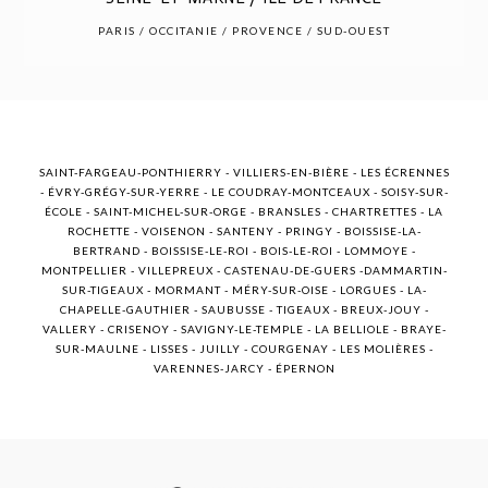
POST COMMENT
PARIS / OCCITANIE / PROVENCE / SUD-OUEST
SAINT-FARGEAU-PONTHIERRY - VILLIERS-EN-BIÈRE - LES ÉCRENNES
- ÉVRY-GRÉGY-SUR-YERRE - LE COUDRAY-MONTCEAUX - SOISY-SUR-
ÉCOLE - SAINT-MICHEL-SUR-ORGE - BRANSLES - CHARTRETTES - LA
ROCHETTE - VOISENON - SANTENY - PRINGY - BOISSISE-LA-
BERTRAND - BOISSISE-LE-ROI - BOIS-LE-ROI - LOMMOYE -
MONTPELLIER - VILLEPREUX - CASTENAU-DE-GUERS -DAMMARTIN-
SUR-TIGEAUX - MORMANT - MÉRY-SUR-OISE - LORGUES - LA-
CHAPELLE-GAUTHIER - SAUBUSSE - TIGEAUX - BREUX-JOUY -
VALLERY - CRISENOY - SAVIGNY-LE-TEMPLE - LA BELLIOLE - BRAYE-
SUR-MAULNE - LISSES - JUILLY - COURGENAY - LES MOLIÈRES -
VARENNES-JARCY - ÉPERNON