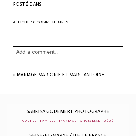
POSTÉ DANS :
AFFICHER
0 COMMENTAIRES
Add a comment...
Your email is
never
published or shared.
Les champs marqués sont requis *
«
MARIAGE MARJORIE ET MARC-ANTOINE
SABRINA GODEMERT PHOTOGRAPHE
COUPLE
-
FAMILLE
-
MARIAGE
-
GROSSESSE
-
BÉBÉ
SEINE-ET-MARNE / ILE DE FRANCE