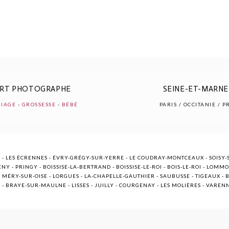
ERT PHOTOGRAPHE
SEINE-ET-MARNE 
IAGE
-
GROSSESSE
-
BÉBÉ
PARIS / OCCITANIE / 
 - LES ÉCRENNES - ÉVRY-GRÉGY-SUR-YERRE - LE COUDRAY-MONTCEAUX - SOISY-S
NY - PRINGY - BOISSISE-LA-BERTRAND - BOISSISE-LE-ROI - BOIS-LE-ROI - LOMM
ÉRY-SUR-OISE - LORGUES - LA-CHAPELLE-GAUTHIER - SAUBUSSE - TIGEAUX - BR
E - BRAYE-SUR-MAULNE - LISSES - JUILLY - COURGENAY - LES MOLIÈRES - VARE