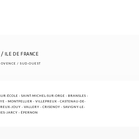
/ ILE DE FRANCE
PROVENCE / SUD-OUEST
UR-ÉCOLE - SAINT-MICHEL-SUR-ORGE - BRANSLES -
OYE - MONTPELLIER - VILLEPREUX - CASTENAU-DE-
EUX-JOUY - VALLERY - CRISENOY - SAVIGNY-LE-
NNES-JARCY - ÉPERNON