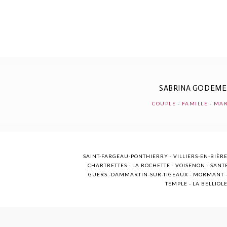
POST COMMENT
SABRINA GODEM
COUPLE
-
FAMILLE
-
MAR
SAINT-FARGEAU-PONTHIERRY - VILLIERS-EN-BIÈRE
CHARTRETTES - LA ROCHETTE - VOISENON - SANTE
GUERS -DAMMARTIN-SUR-TIGEAUX - MORMANT - M
TEMPLE - LA BELLIOL