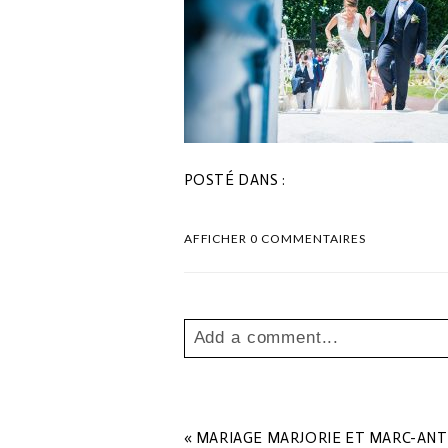
POSTÉ DANS :
AFFICHER
0 COMMENTAIRES
Add a comment...
Your email is
never
published o
«
MARIAGE MARJORIE ET MARC-AN