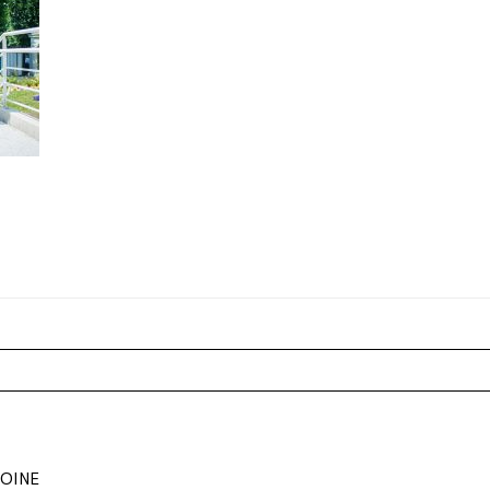
r shared. Les champs marqués sont requis *
TOINE