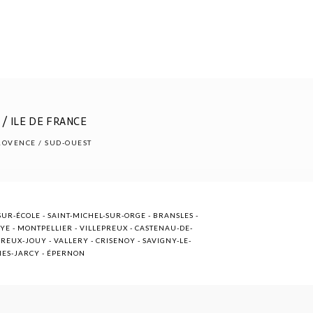
/ ILE DE FRANCE
PROVENCE / SUD-OUEST
UR-ÉCOLE - SAINT-MICHEL-SUR-ORGE - BRANSLES -
OYE - MONTPELLIER - VILLEPREUX - CASTENAU-DE-
EUX-JOUY - VALLERY - CRISENOY - SAVIGNY-LE-
NNES-JARCY - ÉPERNON