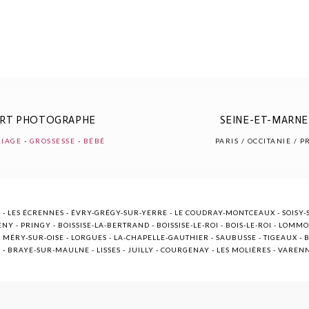
ERT PHOTOGRAPHE
SEINE-ET-MARNE 
IAGE
-
GROSSESSE
-
BÉBÉ
PARIS / OCCITANIE / 
 - LES ÉCRENNES - ÉVRY-GRÉGY-SUR-YERRE - LE COUDRAY-MONTCEAUX - SOISY-S
NY - PRINGY - BOISSISE-LA-BERTRAND - BOISSISE-LE-ROI - BOIS-LE-ROI - LOMM
ÉRY-SUR-OISE - LORGUES - LA-CHAPELLE-GAUTHIER - SAUBUSSE - TIGEAUX - BR
E - BRAYE-SUR-MAULNE - LISSES - JUILLY - COURGENAY - LES MOLIÈRES - VARE