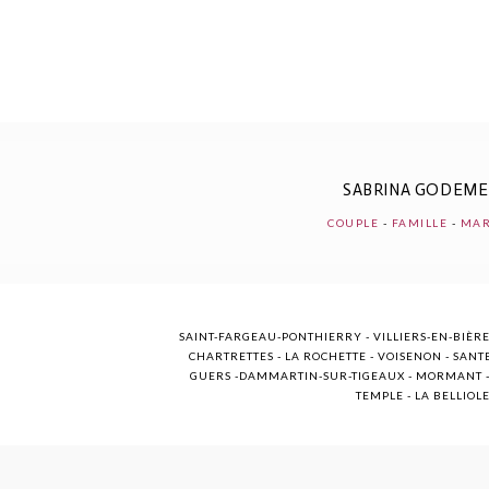
POST COMMENT
SABRINA GODEM
COUPLE
-
FAMILLE
-
MAR
SAINT-FARGEAU-PONTHIERRY - VILLIERS-EN-BIÈRE
CHARTRETTES - LA ROCHETTE - VOISENON - SANTE
GUERS -DAMMARTIN-SUR-TIGEAUX - MORMANT - M
TEMPLE - LA BELLIOL