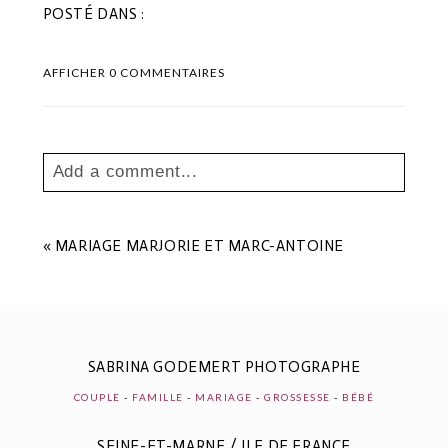
POSTÉ DANS :
AFFICHER
0 COMMENTAIRES
Add a comment...
Your email is
never
published or shared.
Les champs marqués sont requis *
«
MARIAGE MARJORIE ET MARC-ANTOINE
SABRINA GODEMERT PHOTOGRAPHE
COUPLE
-
FAMILLE
-
MARIAGE
-
GROSSESSE
-
BÉBÉ
SEINE-ET-MARNE / ILE DE FRANCE