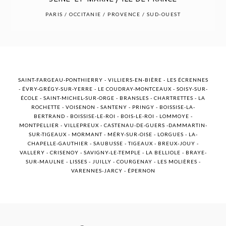
POST COMMENT
PARIS / OCCITANIE / PROVENCE / SUD-OUEST
SAINT-FARGEAU-PONTHIERRY - VILLIERS-EN-BIÈRE - LES ÉCRENNES
- ÉVRY-GRÉGY-SUR-YERRE - LE COUDRAY-MONTCEAUX - SOISY-SUR-
ÉCOLE - SAINT-MICHEL-SUR-ORGE - BRANSLES - CHARTRETTES - LA
ROCHETTE - VOISENON - SANTENY - PRINGY - BOISSISE-LA-
BERTRAND - BOISSISE-LE-ROI - BOIS-LE-ROI - LOMMOYE -
MONTPELLIER - VILLEPREUX - CASTENAU-DE-GUERS -DAMMARTIN-
SUR-TIGEAUX - MORMANT - MÉRY-SUR-OISE - LORGUES - LA-
CHAPELLE-GAUTHIER - SAUBUSSE - TIGEAUX - BREUX-JOUY -
VALLERY - CRISENOY - SAVIGNY-LE-TEMPLE - LA BELLIOLE - BRAYE-
SUR-MAULNE - LISSES - JUILLY - COURGENAY - LES MOLIÈRES -
VARENNES-JARCY - ÉPERNON