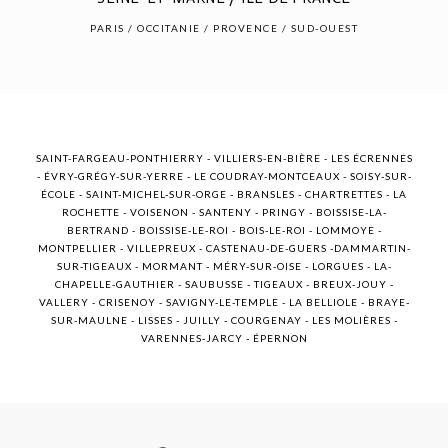
POST COMMENT
PARIS / OCCITANIE / PROVENCE / SUD-OUEST
SAINT-FARGEAU-PONTHIERRY - VILLIERS-EN-BIÈRE - LES ÉCRENNES
- ÉVRY-GRÉGY-SUR-YERRE - LE COUDRAY-MONTCEAUX - SOISY-SUR-
ÉCOLE - SAINT-MICHEL-SUR-ORGE - BRANSLES - CHARTRETTES - LA
ROCHETTE - VOISENON - SANTENY - PRINGY - BOISSISE-LA-
BERTRAND - BOISSISE-LE-ROI - BOIS-LE-ROI - LOMMOYE -
MONTPELLIER - VILLEPREUX - CASTENAU-DE-GUERS -DAMMARTIN-
SUR-TIGEAUX - MORMANT - MÉRY-SUR-OISE - LORGUES - LA-
CHAPELLE-GAUTHIER - SAUBUSSE - TIGEAUX - BREUX-JOUY -
VALLERY - CRISENOY - SAVIGNY-LE-TEMPLE - LA BELLIOLE - BRAYE-
SUR-MAULNE - LISSES - JUILLY - COURGENAY - LES MOLIÈRES -
VARENNES-JARCY - ÉPERNON