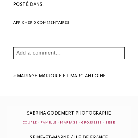
POSTÉ DANS :
AFFICHER
0 COMMENTAIRES
Add a comment...
Your email is
never
published or shared.
Les champs marqués sont requis *
«
MARIAGE MARJORIE ET MARC-ANTOINE
SABRINA GODEMERT PHOTOGRAPHE
COUPLE
-
FAMILLE
-
MARIAGE
-
GROSSESSE
-
BÉBÉ
SEINE-ET-MARNE / ILE DE FRANCE