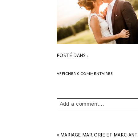
POSTÉ DANS :
AFFICHER
0 COMMENTAIRES
Add a comment...
Your email is
never
published o
«
MARIAGE MARJORIE ET MARC-AN