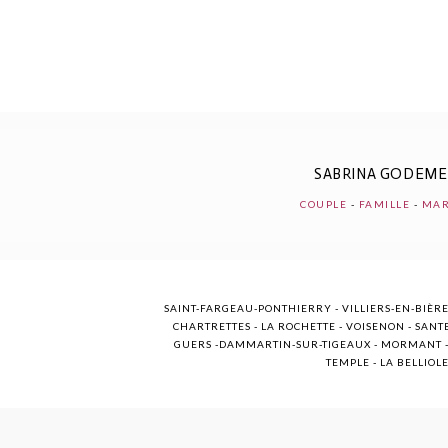
POST COMMENT
SABRINA GODEM
COUPLE
-
FAMILLE
-
MAR
SAINT-FARGEAU-PONTHIERRY - VILLIERS-EN-BIÈRE
CHARTRETTES - LA ROCHETTE - VOISENON - SANTE
GUERS -DAMMARTIN-SUR-TIGEAUX - MORMANT - M
TEMPLE - LA BELLIOL