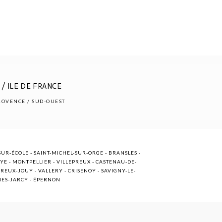
/ ILE DE FRANCE
PROVENCE / SUD-OUEST
UR-ÉCOLE - SAINT-MICHEL-SUR-ORGE - BRANSLES -
OYE - MONTPELLIER - VILLEPREUX - CASTENAU-DE-
EUX-JOUY - VALLERY - CRISENOY - SAVIGNY-LE-
NNES-JARCY - ÉPERNON