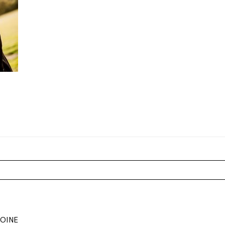
r shared. Les champs marqués sont requis *
TOINE