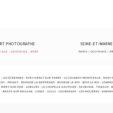
ERT PHOTOGRAPHE
SEINE-ET-MARNE 
IAGE
-
GROSSESSE
-
BÉBÉ
PARIS / OCCITANIE / 
 - LES ÉCRENNES - ÉVRY-GRÉGY-SUR-YERRE - LE COUDRAY-MONTCEAUX - SOISY-S
NY - PRINGY - BOISSISE-LA-BERTRAND - BOISSISE-LE-ROI - BOIS-LE-ROI - LOMM
ÉRY-SUR-OISE - LORGUES - LA-CHAPELLE-GAUTHIER - SAUBUSSE - TIGEAUX - BR
E - BRAYE-SUR-MAULNE - LISSES - JUILLY - COURGENAY - LES MOLIÈRES - VARE