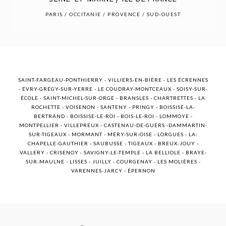
POST COMMENT
PARIS / OCCITANIE / PROVENCE / SUD-OUEST
SAINT-FARGEAU-PONTHIERRY - VILLIERS-EN-BIÈRE - LES ÉCRENNES
- ÉVRY-GRÉGY-SUR-YERRE - LE COUDRAY-MONTCEAUX - SOISY-SUR-
ÉCOLE - SAINT-MICHEL-SUR-ORGE - BRANSLES - CHARTRETTES - LA
ROCHETTE - VOISENON - SANTENY - PRINGY - BOISSISE-LA-
BERTRAND - BOISSISE-LE-ROI - BOIS-LE-ROI - LOMMOYE -
MONTPELLIER - VILLEPREUX - CASTENAU-DE-GUERS -DAMMARTIN-
SUR-TIGEAUX - MORMANT - MÉRY-SUR-OISE - LORGUES - LA-
CHAPELLE-GAUTHIER - SAUBUSSE - TIGEAUX - BREUX-JOUY -
VALLERY - CRISENOY - SAVIGNY-LE-TEMPLE - LA BELLIOLE - BRAYE-
SUR-MAULNE - LISSES - JUILLY - COURGENAY - LES MOLIÈRES -
VARENNES-JARCY - ÉPERNON