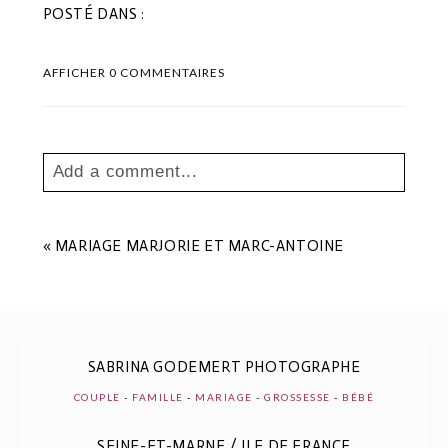
POSTÉ DANS :
AFFICHER
0 COMMENTAIRES
Add a comment...
Your email is
never
published or shared.
Les champs marqués sont requis *
«
MARIAGE MARJORIE ET MARC-ANTOINE
SABRINA GODEMERT PHOTOGRAPHE
COUPLE
-
FAMILLE
-
MARIAGE
-
GROSSESSE
-
BÉBÉ
SEINE-ET-MARNE / ILE DE FRANCE