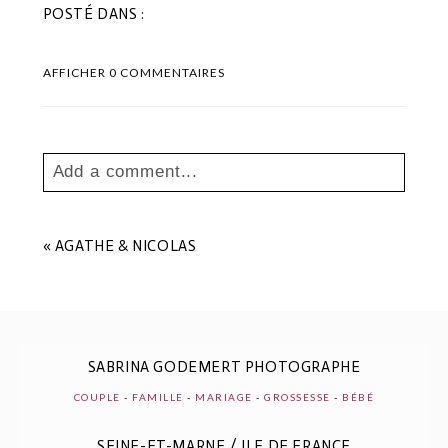
POSTÉ DANS :
AFFICHER
0 COMMENTAIRES
Add a comment...
Your email is
never
published or shared.
Les champs marqués sont requis *
«
AGATHE & NICOLAS
SABRINA GODEMERT PHOTOGRAPHE
COUPLE
-
FAMILLE
-
MARIAGE
-
GROSSESSE
-
BÉBÉ
SEINE-ET-MARNE / ILE DE FRANCE