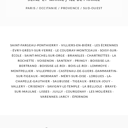
POST COMMENT
PARIS / OCCITANIE / PROVENCE / SUD-OUEST
SAINT-FARGEAU-PONTHIERRY - VILLIERS-EN-BIÈRE - LES ÉCRENNES
- ÉVRY-GRÉGY-SUR-YERRE - LE COUDRAY-MONTCEAUX - SOISY-SUR-
ÉCOLE - SAINT-MICHEL-SUR-ORGE - BRANSLES - CHARTRETTES - LA
ROCHETTE - VOISENON - SANTENY - PRINGY - BOISSISE-LA-
BERTRAND - BOISSISE-LE-ROI - BOIS-LE-ROI - LOMMOYE -
MONTPELLIER - VILLEPREUX - CASTENAU-DE-GUERS -DAMMARTIN-
SUR-TIGEAUX - MORMANT - MÉRY-SUR-OISE - LORGUES - LA-
CHAPELLE-GAUTHIER - SAUBUSSE - TIGEAUX - BREUX-JOUY -
VALLERY - CRISENOY - SAVIGNY-LE-TEMPLE - LA BELLIOLE - BRAYE-
SUR-MAULNE - LISSES - JUILLY - COURGENAY - LES MOLIÈRES -
VARENNES-JARCY - ÉPERNON