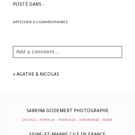
POSTÉ DANS :
AFFICHER
0 COMMENTAIRES
Add a comment...
Your email is
never
published or shared.
Les champs marqués sont requis *
«
AGATHE & NICOLAS
SABRINA GODEMERT PHOTOGRAPHE
COUPLE
-
FAMILLE
-
MARIAGE
-
GROSSESSE
-
BÉBÉ
SEINE-ET-MARNE / ILE DE FRANCE