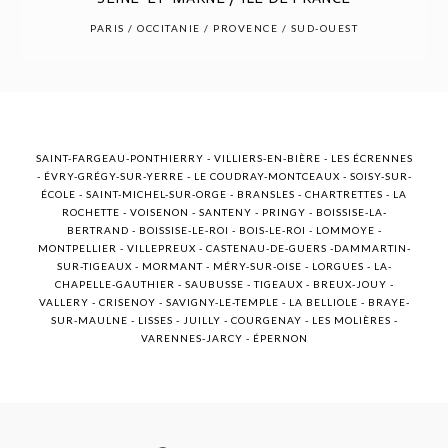
POST COMMENT
PARIS / OCCITANIE / PROVENCE / SUD-OUEST
SAINT-FARGEAU-PONTHIERRY - VILLIERS-EN-BIÈRE - LES ÉCRENNES
- ÉVRY-GRÉGY-SUR-YERRE - LE COUDRAY-MONTCEAUX - SOISY-SUR-
ÉCOLE - SAINT-MICHEL-SUR-ORGE - BRANSLES - CHARTRETTES - LA
ROCHETTE - VOISENON - SANTENY - PRINGY - BOISSISE-LA-
BERTRAND - BOISSISE-LE-ROI - BOIS-LE-ROI - LOMMOYE -
MONTPELLIER - VILLEPREUX - CASTENAU-DE-GUERS -DAMMARTIN-
SUR-TIGEAUX - MORMANT - MÉRY-SUR-OISE - LORGUES - LA-
CHAPELLE-GAUTHIER - SAUBUSSE - TIGEAUX - BREUX-JOUY -
VALLERY - CRISENOY - SAVIGNY-LE-TEMPLE - LA BELLIOLE - BRAYE-
SUR-MAULNE - LISSES - JUILLY - COURGENAY - LES MOLIÈRES -
VARENNES-JARCY - ÉPERNON