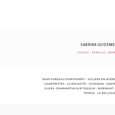
POST COMMENT
SABRINA GODEM
COUPLE
-
FAMILLE
-
MAR
SAINT-FARGEAU-PONTHIERRY - VILLIERS-EN-BIÈRE
CHARTRETTES - LA ROCHETTE - VOISENON - SANTE
GUERS -DAMMARTIN-SUR-TIGEAUX - MORMANT - M
TEMPLE - LA BELLIOL