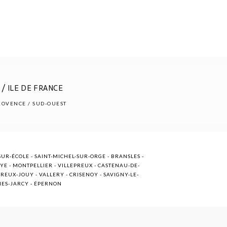
/ ILE DE FRANCE
PROVENCE / SUD-OUEST
UR-ÉCOLE - SAINT-MICHEL-SUR-ORGE - BRANSLES -
OYE - MONTPELLIER - VILLEPREUX - CASTENAU-DE-
EUX-JOUY - VALLERY - CRISENOY - SAVIGNY-LE-
NNES-JARCY - ÉPERNON