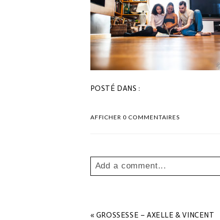
POSTÉ DANS :
AFFICHER
0 COMMENTAIRES
Add a comment...
Your email is
never
published o
«
GROSSESSE – AXELLE & VINCENT