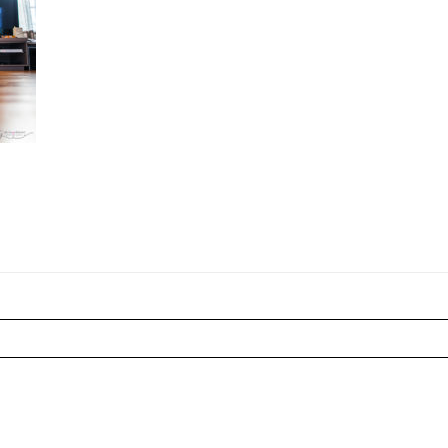
r shared. Les champs marqués sont requis *