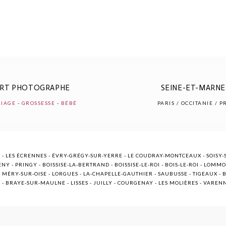
ERT PHOTOGRAPHE
SEINE-ET-MARNE 
IAGE
-
GROSSESSE
-
BÉBÉ
PARIS / OCCITANIE / 
 - LES ÉCRENNES - ÉVRY-GRÉGY-SUR-YERRE - LE COUDRAY-MONTCEAUX - SOISY-S
NY - PRINGY - BOISSISE-LA-BERTRAND - BOISSISE-LE-ROI - BOIS-LE-ROI - LOMM
ÉRY-SUR-OISE - LORGUES - LA-CHAPELLE-GAUTHIER - SAUBUSSE - TIGEAUX - BR
E - BRAYE-SUR-MAULNE - LISSES - JUILLY - COURGENAY - LES MOLIÈRES - VARE