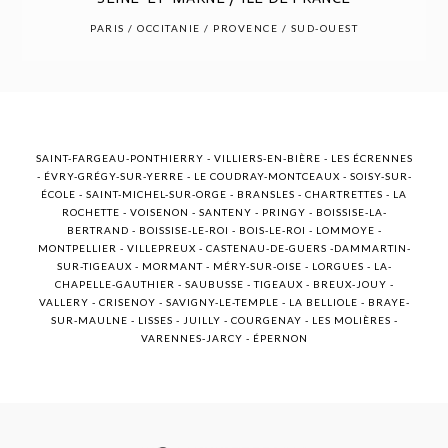
POST COMMENT
PARIS / OCCITANIE / PROVENCE / SUD-OUEST
SAINT-FARGEAU-PONTHIERRY - VILLIERS-EN-BIÈRE - LES ÉCRENNES
- ÉVRY-GRÉGY-SUR-YERRE - LE COUDRAY-MONTCEAUX - SOISY-SUR-
ÉCOLE - SAINT-MICHEL-SUR-ORGE - BRANSLES - CHARTRETTES - LA
ROCHETTE - VOISENON - SANTENY - PRINGY - BOISSISE-LA-
BERTRAND - BOISSISE-LE-ROI - BOIS-LE-ROI - LOMMOYE -
MONTPELLIER - VILLEPREUX - CASTENAU-DE-GUERS -DAMMARTIN-
SUR-TIGEAUX - MORMANT - MÉRY-SUR-OISE - LORGUES - LA-
CHAPELLE-GAUTHIER - SAUBUSSE - TIGEAUX - BREUX-JOUY -
VALLERY - CRISENOY - SAVIGNY-LE-TEMPLE - LA BELLIOLE - BRAYE-
SUR-MAULNE - LISSES - JUILLY - COURGENAY - LES MOLIÈRES -
VARENNES-JARCY - ÉPERNON