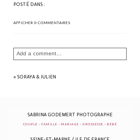
POSTÉ DANS :
AFFICHER
0 COMMENTAIRES
Add a comment...
Your email is
never
published or shared.
Les champs marqués sont requis *
«
SORAYA & JULIEN
SABRINA GODEMERT PHOTOGRAPHE
COUPLE
-
FAMILLE
-
MARIAGE
-
GROSSESSE
-
BÉBÉ
SEINE-ET-MARNE / ILE DE FRANCE