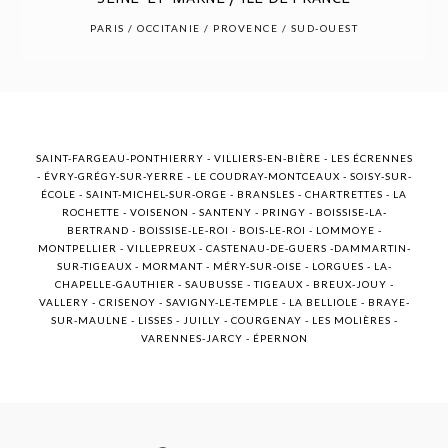
POST COMMENT
PARIS / OCCITANIE / PROVENCE / SUD-OUEST
SAINT-FARGEAU-PONTHIERRY - VILLIERS-EN-BIÈRE - LES ÉCRENNES
- ÉVRY-GRÉGY-SUR-YERRE - LE COUDRAY-MONTCEAUX - SOISY-SUR-
ÉCOLE - SAINT-MICHEL-SUR-ORGE - BRANSLES - CHARTRETTES - LA
ROCHETTE - VOISENON - SANTENY - PRINGY - BOISSISE-LA-
BERTRAND - BOISSISE-LE-ROI - BOIS-LE-ROI - LOMMOYE -
MONTPELLIER - VILLEPREUX - CASTENAU-DE-GUERS -DAMMARTIN-
SUR-TIGEAUX - MORMANT - MÉRY-SUR-OISE - LORGUES - LA-
CHAPELLE-GAUTHIER - SAUBUSSE - TIGEAUX - BREUX-JOUY -
VALLERY - CRISENOY - SAVIGNY-LE-TEMPLE - LA BELLIOLE - BRAYE-
SUR-MAULNE - LISSES - JUILLY - COURGENAY - LES MOLIÈRES -
VARENNES-JARCY - ÉPERNON