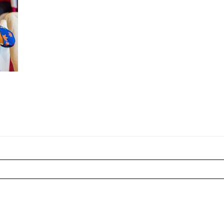
r shared. Les champs marqués sont requis *