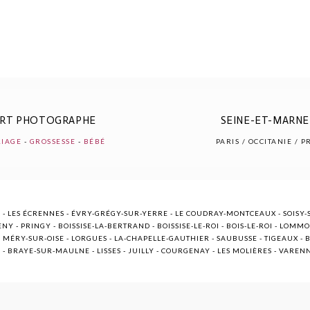
ERT PHOTOGRAPHE
SEINE-ET-MARNE 
IAGE
-
GROSSESSE
-
BÉBÉ
PARIS / OCCITANIE / 
 - LES ÉCRENNES - ÉVRY-GRÉGY-SUR-YERRE - LE COUDRAY-MONTCEAUX - SOISY-S
NY - PRINGY - BOISSISE-LA-BERTRAND - BOISSISE-LE-ROI - BOIS-LE-ROI - LOMM
ÉRY-SUR-OISE - LORGUES - LA-CHAPELLE-GAUTHIER - SAUBUSSE - TIGEAUX - BR
E - BRAYE-SUR-MAULNE - LISSES - JUILLY - COURGENAY - LES MOLIÈRES - VARE