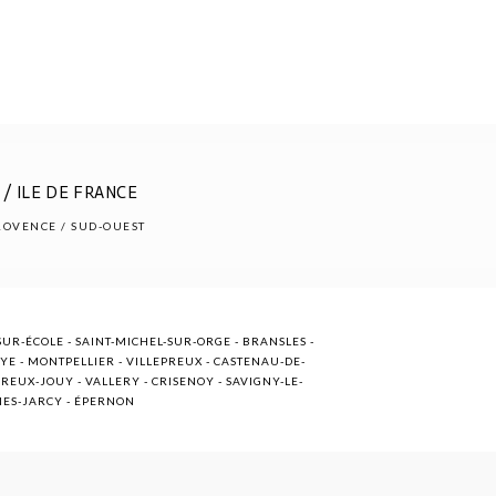
/ ILE DE FRANCE
PROVENCE / SUD-OUEST
UR-ÉCOLE - SAINT-MICHEL-SUR-ORGE - BRANSLES -
OYE - MONTPELLIER - VILLEPREUX - CASTENAU-DE-
EUX-JOUY - VALLERY - CRISENOY - SAVIGNY-LE-
NNES-JARCY - ÉPERNON