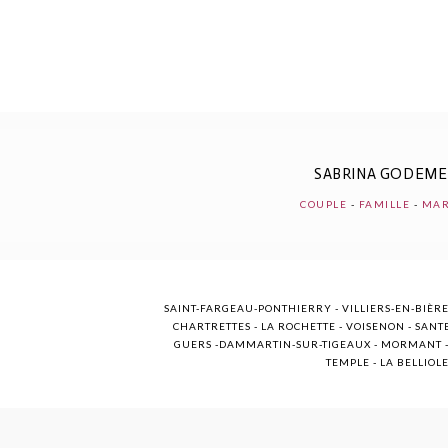
POST COMMENT
SABRINA GODEM
COUPLE
-
FAMILLE
-
MAR
SAINT-FARGEAU-PONTHIERRY - VILLIERS-EN-BIÈRE
CHARTRETTES - LA ROCHETTE - VOISENON - SANTE
GUERS -DAMMARTIN-SUR-TIGEAUX - MORMANT - M
TEMPLE - LA BELLIOL