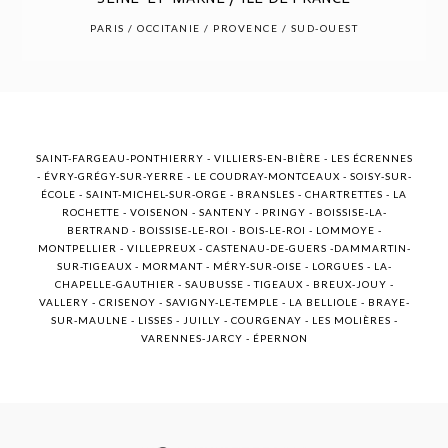
POST COMMENT
PARIS / OCCITANIE / PROVENCE / SUD-OUEST
SAINT-FARGEAU-PONTHIERRY - VILLIERS-EN-BIÈRE - LES ÉCRENNES
- ÉVRY-GRÉGY-SUR-YERRE - LE COUDRAY-MONTCEAUX - SOISY-SUR-
ÉCOLE - SAINT-MICHEL-SUR-ORGE - BRANSLES - CHARTRETTES - LA
ROCHETTE - VOISENON - SANTENY - PRINGY - BOISSISE-LA-
BERTRAND - BOISSISE-LE-ROI - BOIS-LE-ROI - LOMMOYE -
MONTPELLIER - VILLEPREUX - CASTENAU-DE-GUERS -DAMMARTIN-
SUR-TIGEAUX - MORMANT - MÉRY-SUR-OISE - LORGUES - LA-
CHAPELLE-GAUTHIER - SAUBUSSE - TIGEAUX - BREUX-JOUY -
VALLERY - CRISENOY - SAVIGNY-LE-TEMPLE - LA BELLIOLE - BRAYE-
SUR-MAULNE - LISSES - JUILLY - COURGENAY - LES MOLIÈRES -
VARENNES-JARCY - ÉPERNON