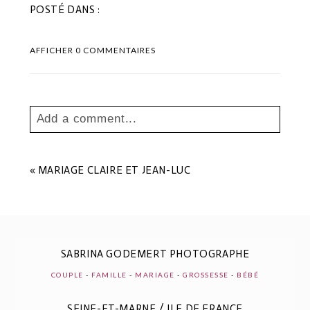
POSTÉ DANS :
AFFICHER
0 COMMENTAIRES
Add a comment...
Your email is
never
published or shared.
Les champs marqués sont requis *
«
MARIAGE CLAIRE ET JEAN-LUC
SABRINA GODEMERT PHOTOGRAPHE
COUPLE
-
FAMILLE
-
MARIAGE
-
GROSSESSE
-
BÉBÉ
SEINE-ET-MARNE / ILE DE FRANCE