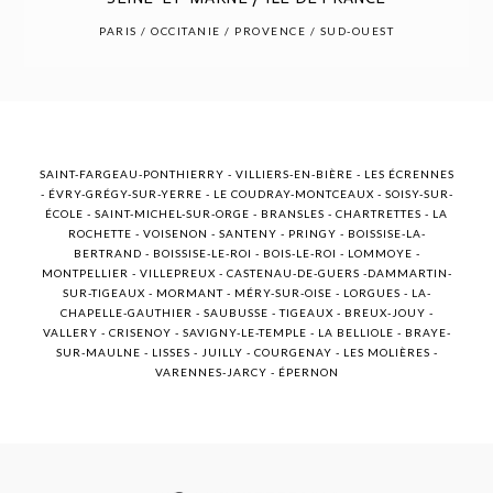
POST COMMENT
PARIS / OCCITANIE / PROVENCE / SUD-OUEST
SAINT-FARGEAU-PONTHIERRY - VILLIERS-EN-BIÈRE - LES ÉCRENNES
- ÉVRY-GRÉGY-SUR-YERRE - LE COUDRAY-MONTCEAUX - SOISY-SUR-
ÉCOLE - SAINT-MICHEL-SUR-ORGE - BRANSLES - CHARTRETTES - LA
ROCHETTE - VOISENON - SANTENY - PRINGY - BOISSISE-LA-
BERTRAND - BOISSISE-LE-ROI - BOIS-LE-ROI - LOMMOYE -
MONTPELLIER - VILLEPREUX - CASTENAU-DE-GUERS -DAMMARTIN-
SUR-TIGEAUX - MORMANT - MÉRY-SUR-OISE - LORGUES - LA-
CHAPELLE-GAUTHIER - SAUBUSSE - TIGEAUX - BREUX-JOUY -
VALLERY - CRISENOY - SAVIGNY-LE-TEMPLE - LA BELLIOLE - BRAYE-
SUR-MAULNE - LISSES - JUILLY - COURGENAY - LES MOLIÈRES -
VARENNES-JARCY - ÉPERNON