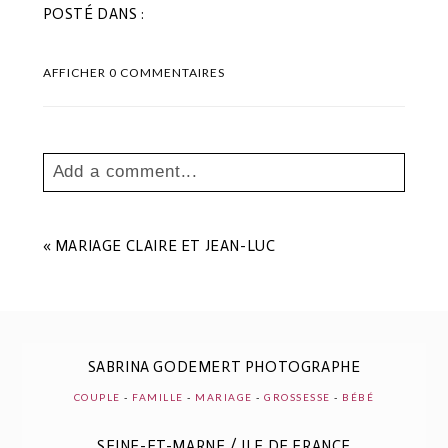
POSTÉ DANS :
AFFICHER
0 COMMENTAIRES
Add a comment...
Your email is
never
published or shared.
Les champs marqués sont requis *
«
MARIAGE CLAIRE ET JEAN-LUC
SABRINA GODEMERT PHOTOGRAPHE
COUPLE
-
FAMILLE
-
MARIAGE
-
GROSSESSE
-
BÉBÉ
SEINE-ET-MARNE / ILE DE FRANCE