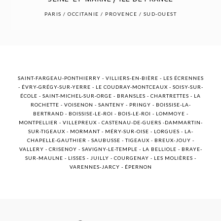
POST COMMENT
PARIS / OCCITANIE / PROVENCE / SUD-OUEST
SAINT-FARGEAU-PONTHIERRY - VILLIERS-EN-BIÈRE - LES ÉCRENNES
- ÉVRY-GRÉGY-SUR-YERRE - LE COUDRAY-MONTCEAUX - SOISY-SUR-
ÉCOLE - SAINT-MICHEL-SUR-ORGE - BRANSLES - CHARTRETTES - LA
ROCHETTE - VOISENON - SANTENY - PRINGY - BOISSISE-LA-
BERTRAND - BOISSISE-LE-ROI - BOIS-LE-ROI - LOMMOYE -
MONTPELLIER - VILLEPREUX - CASTENAU-DE-GUERS -DAMMARTIN-
SUR-TIGEAUX - MORMANT - MÉRY-SUR-OISE - LORGUES - LA-
CHAPELLE-GAUTHIER - SAUBUSSE - TIGEAUX - BREUX-JOUY -
VALLERY - CRISENOY - SAVIGNY-LE-TEMPLE - LA BELLIOLE - BRAYE-
SUR-MAULNE - LISSES - JUILLY - COURGENAY - LES MOLIÈRES -
VARENNES-JARCY - ÉPERNON