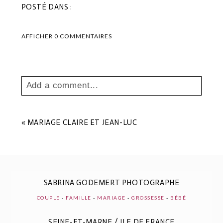
POSTÉ DANS :
AFFICHER
0 COMMENTAIRES
Add a comment...
Your email is
never
published or shared.
Les champs marqués sont requis *
«
MARIAGE CLAIRE ET JEAN-LUC
SABRINA GODEMERT PHOTOGRAPHE
COUPLE
-
FAMILLE
-
MARIAGE
-
GROSSESSE
-
BÉBÉ
SEINE-ET-MARNE / ILE DE FRANCE