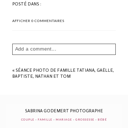
POSTÉ DANS :
AFFICHER
0 COMMENTAIRES
Add a comment...
Your email is
never
published or shared.
Les champs marqués sont requis *
«
SÉANCE PHOTO DE FAMILLE TATIANA, GAËLLE,
BAPTISTE, NATHAN ET TOM
SABRINA GODEMERT PHOTOGRAPHE
COUPLE
-
FAMILLE
-
MARIAGE
-
GROSSESSE
-
BÉBÉ