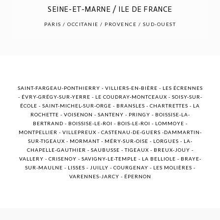
POST COMMENT
SEINE-ET-MARNE / ILE DE FRANCE
PARIS / OCCITANIE / PROVENCE / SUD-OUEST
SAINT-FARGEAU-PONTHIERRY - VILLIERS-EN-BIÈRE - LES ÉCRENNES
- ÉVRY-GRÉGY-SUR-YERRE - LE COUDRAY-MONTCEAUX - SOISY-SUR-
ÉCOLE - SAINT-MICHEL-SUR-ORGE - BRANSLES - CHARTRETTES - LA
ROCHETTE - VOISENON - SANTENY - PRINGY - BOISSISE-LA-
BERTRAND - BOISSISE-LE-ROI - BOIS-LE-ROI - LOMMOYE -
MONTPELLIER - VILLEPREUX - CASTENAU-DE-GUERS -DAMMARTIN-
SUR-TIGEAUX - MORMANT - MÉRY-SUR-OISE - LORGUES - LA-
CHAPELLE-GAUTHIER - SAUBUSSE - TIGEAUX - BREUX-JOUY -
VALLERY - CRISENOY - SAVIGNY-LE-TEMPLE - LA BELLIOLE - BRAYE-
SUR-MAULNE - LISSES - JUILLY - COURGENAY - LES MOLIÈRES -
VARENNES-JARCY - ÉPERNON