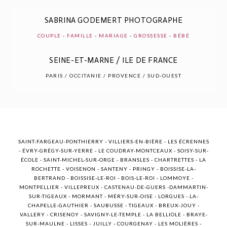
SABRINA GODEMERT PHOTOGRAPHE
COUPLE
-
FAMILLE
-
MARIAGE
-
GROSSESSE
-
BÉBÉ
POST COMMENT
SEINE-ET-MARNE / ILE DE FRANCE
PARIS / OCCITANIE / PROVENCE / SUD-OUEST
SAINT-FARGEAU-PONTHIERRY - VILLIERS-EN-BIÈRE - LES ÉCRENNES
- ÉVRY-GRÉGY-SUR-YERRE - LE COUDRAY-MONTCEAUX - SOISY-SUR-
ÉCOLE - SAINT-MICHEL-SUR-ORGE - BRANSLES - CHARTRETTES - LA
ROCHETTE - VOISENON - SANTENY - PRINGY - BOISSISE-LA-
BERTRAND - BOISSISE-LE-ROI - BOIS-LE-ROI - LOMMOYE -
MONTPELLIER - VILLEPREUX - CASTENAU-DE-GUERS -DAMMARTIN-
SUR-TIGEAUX - MORMANT - MÉRY-SUR-OISE - LORGUES - LA-
CHAPELLE-GAUTHIER - SAUBUSSE - TIGEAUX - BREUX-JOUY -
VALLERY - CRISENOY - SAVIGNY-LE-TEMPLE - LA BELLIOLE - BRAYE-
SUR-MAULNE - LISSES - JUILLY - COURGENAY - LES MOLIÈRES -