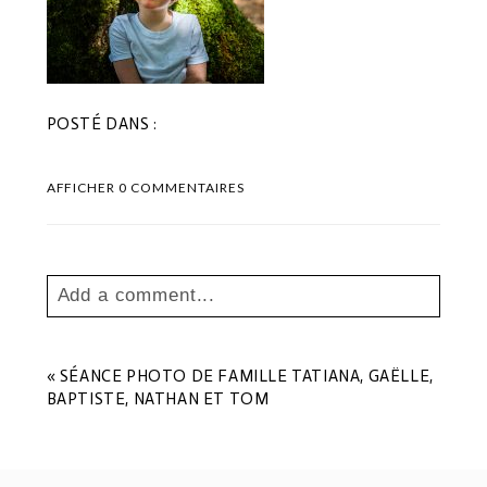
POSTÉ DANS :
AFFICHER
0 COMMENTAIRES
Add a comment...
Your email is
never
published or shared.
Les champs marqués sont requis *
«
SÉANCE PHOTO DE FAMILLE TATIANA, GAËLLE,
BAPTISTE, NATHAN ET TOM