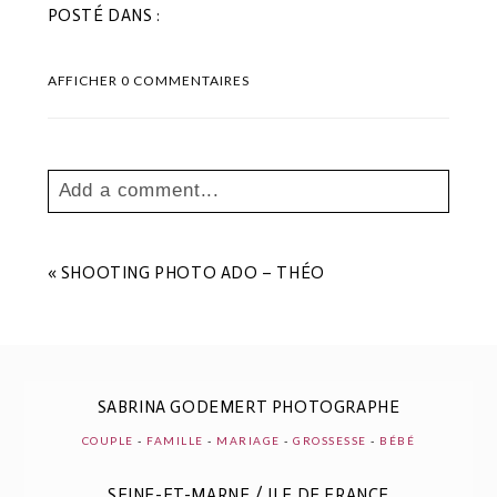
POSTÉ DANS :
AFFICHER
0 COMMENTAIRES
Add a comment...
Your email is
never
published or shared.
Les champs marqués sont requis *
«
SHOOTING PHOTO ADO – THÉO
SABRINA GODEMERT PHOTOGRAPHE
COUPLE
-
FAMILLE
-
MARIAGE
-
GROSSESSE
-
BÉBÉ
SEINE-ET-MARNE / ILE DE FRANCE