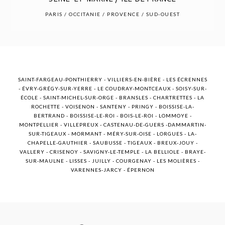
POST COMMENT
PARIS / OCCITANIE / PROVENCE / SUD-OUEST
SAINT-FARGEAU-PONTHIERRY - VILLIERS-EN-BIÈRE - LES ÉCRENNES
- ÉVRY-GRÉGY-SUR-YERRE - LE COUDRAY-MONTCEAUX - SOISY-SUR-
ÉCOLE - SAINT-MICHEL-SUR-ORGE - BRANSLES - CHARTRETTES - LA
ROCHETTE - VOISENON - SANTENY - PRINGY - BOISSISE-LA-
BERTRAND - BOISSISE-LE-ROI - BOIS-LE-ROI - LOMMOYE -
MONTPELLIER - VILLEPREUX - CASTENAU-DE-GUERS -DAMMARTIN-
SUR-TIGEAUX - MORMANT - MÉRY-SUR-OISE - LORGUES - LA-
CHAPELLE-GAUTHIER - SAUBUSSE - TIGEAUX - BREUX-JOUY -
VALLERY - CRISENOY - SAVIGNY-LE-TEMPLE - LA BELLIOLE - BRAYE-
SUR-MAULNE - LISSES - JUILLY - COURGENAY - LES MOLIÈRES -
VARENNES-JARCY - ÉPERNON