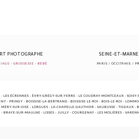
ERT PHOTOGRAPHE
SEINE-ET-MARNE 
IAGE
-
GROSSESSE
-
BÉBÉ
PARIS / OCCITANIE / 
 - LES ÉCRENNES - ÉVRY-GRÉGY-SUR-YERRE - LE COUDRAY-MONTCEAUX - SOISY-S
NY - PRINGY - BOISSISE-LA-BERTRAND - BOISSISE-LE-ROI - BOIS-LE-ROI - LOMM
ÉRY-SUR-OISE - LORGUES - LA-CHAPELLE-GAUTHIER - SAUBUSSE - TIGEAUX - BR
E - BRAYE-SUR-MAULNE - LISSES - JUILLY - COURGENAY - LES MOLIÈRES - VARE