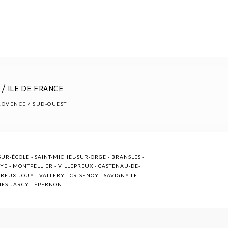
/ ILE DE FRANCE
PROVENCE / SUD-OUEST
UR-ÉCOLE - SAINT-MICHEL-SUR-ORGE - BRANSLES -
OYE - MONTPELLIER - VILLEPREUX - CASTENAU-DE-
EUX-JOUY - VALLERY - CRISENOY - SAVIGNY-LE-
NNES-JARCY - ÉPERNON