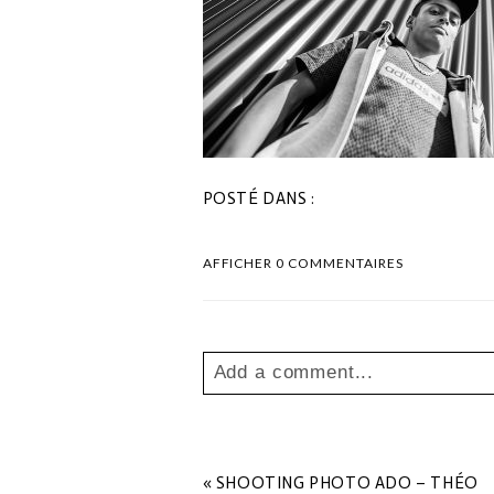
POSTÉ DANS :
AFFICHER
0 COMMENTAIRES
Add a comment...
Your email is
never
published o
«
SHOOTING PHOTO ADO – THÉO