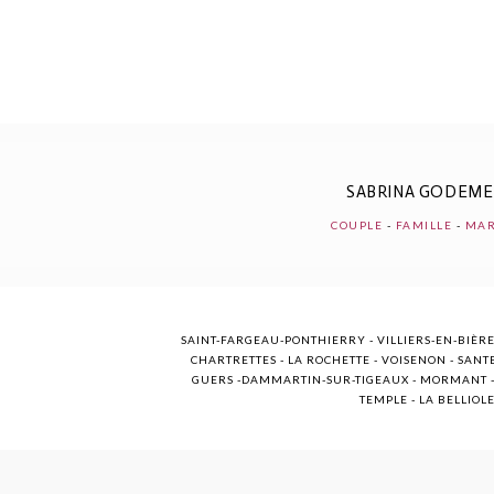
POST COMMENT
SABRINA GODEM
COUPLE
-
FAMILLE
-
MAR
SAINT-FARGEAU-PONTHIERRY - VILLIERS-EN-BIÈRE
CHARTRETTES - LA ROCHETTE - VOISENON - SANTE
GUERS -DAMMARTIN-SUR-TIGEAUX - MORMANT - M
TEMPLE - LA BELLIOL